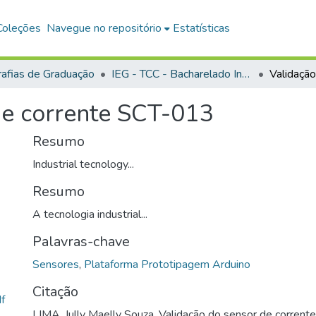
Coleções
Navegue no repositório
Estatísticas
afias de Graduação
IEG - TCC - Bacharelado Interdisciplinar em Ciência e Tecnologia
de corrente SCT-013
Resumo
Industrial tecnology...
Resumo
A tecnologia industrial...
Palavras-chave
Sensores
,
Plataforma Prototipagem Arduino
Citação
f
LIMA, Jully Maelly Souza. Validação do sensor de corren