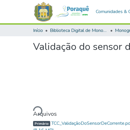
Comunidades & 
Início
Biblioteca Digital de Monografias (BDM)
Monogr
Validação do sensor 
Carregando...
Arquivos
TCC_ValidaçãoDoSensorDeCorrente.pd
Primário