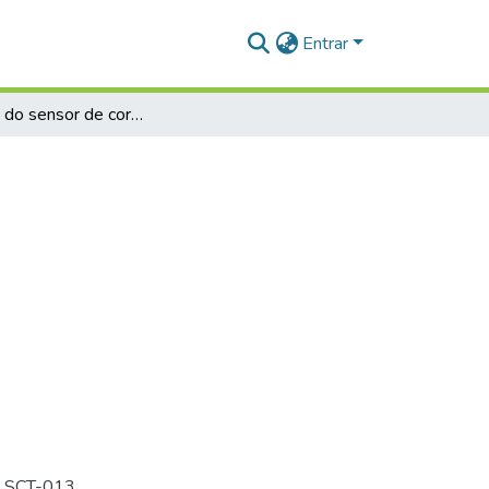
Entrar
Validação do sensor de corrente SCT-013
te SCT-013.