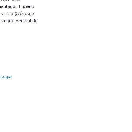
entador: Luciano
 Curso (Ciência e
ersidade Federal do
0
0
ologia