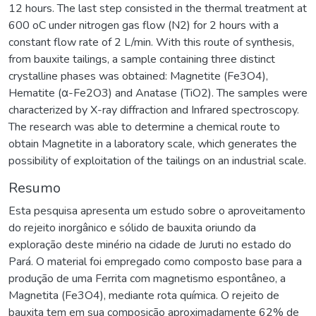
12 hours. The last step consisted in the thermal treatment at
600 oC under nitrogen gas flow (N2) for 2 hours with a
constant flow rate of 2 L/min. With this route of synthesis,
from bauxite tailings, a sample containing three distinct
crystalline phases was obtained: Magnetite (Fe3O4),
Hematite (α-Fe2O3) and Anatase (TiO2). The samples were
characterized by X-ray diffraction and Infrared spectroscopy.
The research was able to determine a chemical route to
obtain Magnetite in a laboratory scale, which generates the
possibility of exploitation of the tailings on an industrial scale.
Resumo
Esta pesquisa apresenta um estudo sobre o aproveitamento
do rejeito inorgânico e sólido de bauxita oriundo da
exploração deste minério na cidade de Juruti no estado do
Pará. O material foi empregado como composto base para a
produção de uma Ferrita com magnetismo espontâneo, a
Magnetita (Fe3O4), mediante rota química. O rejeito de
bauxita tem em sua composição aproximadamente 62% de