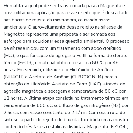
Hematita, a qual pode ser transformada para a Magnetita e
possibilitar uma aplicação para esse rejeito que é descartado
nas bacias de rejeito da mineradora, causando riscos
ambientais. O aproveitamento desse rejeito na síntese da
Magnetita representa uma proposta a ser somada aos
esforços para solucionar essa questão ambiental. O processo
de síntese iniciou com um tratamento com ácido clorídrico
(HCl), o qual foi capaz de agregar o Fe III na forma de cloreto
férrico (FeCl3), o material obtido foi seco a 80 ºC por 48
horas. Em seguida, utilizou-se o Hidróxido de Amônio
(NH4OH) e Acetato de Amônio (CH3COONH4) para a
obtenção do Hidróxido Acetato de Ferro (HAF), através de
agitação magnética e secagem a temperatura de 80 oC por
12 horas. A última etapa consistiu no tratamento térmico em
temperatura de 600 oC sob fluxo de gás nitrogênio (N2) por
2 horas com vazão constante de 2 L/min. Com essa rota de
síntese, a partir do rejeito de bauxita, foi obtida uma amostra
contendo três fases cristalinas distintas: Magnetita (Fe3O4),