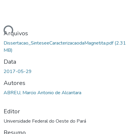
ndo...
Arquivos
Dissertacao_SinteseeCaracterizacaodaMagnetita.pdf
(2.31
MB)
Data
2017-05-29
Autores
ABREU, Marcio Antonio de Alcantara
Editor
Universidade Federal do Oeste do Pará
Resumo