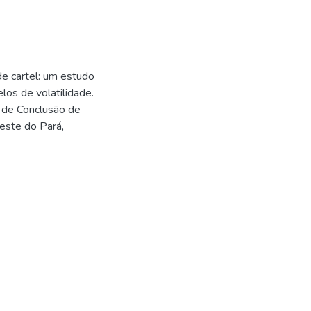
e cartel: um estudo
os de volatilidade.
o de Conclusão de
este do Pará,
6
6