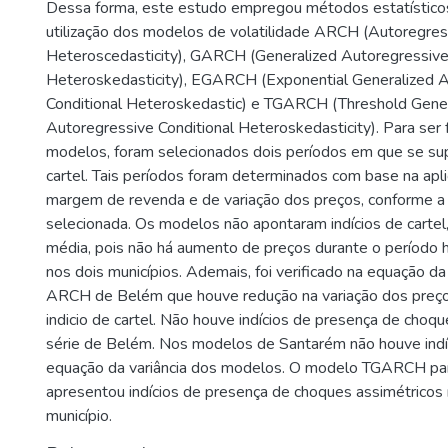
Dessa forma, este estudo empregou métodos estatístico
utilização dos modelos de volatilidade ARCH (Autoregres
Heteroscedasticity), GARCH (Generalized Autoregressive
Heteroskedasticity), EGARCH (Exponential Generalized 
Conditional Heteroskedastic) e TGARCH (Threshold Gene
Autoregressive Conditional Heteroskedasticity). Para ser f
modelos, foram selecionados dois períodos em que se su
cartel. Tais períodos foram determinados com base na apli
margem de revenda e de variação dos preços, conforme a
selecionada. Os modelos não apontaram indícios de cartel
média, pois não há aumento de preços durante o período h
nos dois municípios. Ademais, foi verificado na equação d
ARCH de Belém que houve redução na variação dos preço
indicio de cartel. Não houve indícios de presença de choq
série de Belém. Nos modelos de Santarém não houve indíc
equação da variância dos modelos. O modelo TGARCH pa
apresentou indícios de presença de choques assimétricos 
município.