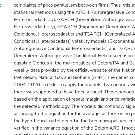
2
complaints of price parallelism between firms. Thus, this 
statistical methods using the ARCH (Autoregressive Cond
Heteroscedasticity), GARCH (Generalized Autoregressive
Heteroscedasticity), EGARCH (Exponential Generalized 
Conditional Heteroscedastic) and TGARCH (Generalized 
Conditional Heteroscedas)) volatility models (Exponential
Autoregressive Conditional Heteroscedastic) and TGARC
Generalized Autoregressive Conditional Heteroscedasticity
gasoline C prices in the municipalities of Belém/PA and S
weekly data provided by the official website of the Natio
Petroleum, Natural Gas and Biofuels (ANP). The series co
2004-2020. In order to apply the models, two periods we
there was supposed to have been a cartel. These period
based on the application of resale margin and price variatio
the selected methodology. The models did not show signs 
according to the equation for the average, as there is no pr
the hypothetical cartel period in the two municipalities. Fu
verified in the variance equation of the Belém ARCH mode