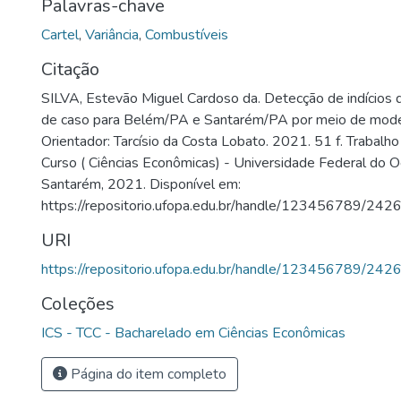
Palavras-chave
Cartel
,
Variância
,
Combustíveis
Citação
SILVA, Estevão Miguel Cardoso da. Detecção de indícios d
de caso para Belém/PA e Santarém/PA por meio de model
Orientador: Tarcísio da Costa Lobato. 2021. 51 f. Trabalh
Curso ( Ciências Econômicas) - Universidade Federal do O
Santarém, 2021. Disponível em:
https://repositorio.ufopa.edu.br/handle/123456789/242
URI
https://repositorio.ufopa.edu.br/handle/123456789/242
Coleções
ICS - TCC - Bacharelado em Ciências Econômicas
Página do item completo