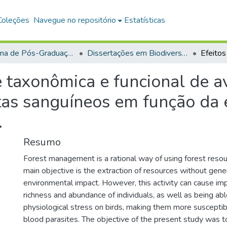
Coleções
Navegue no repositório
Estatísticas
Programa de Pós-Graduação em Biodiversidade (PPGBEES)
Dissertações em Biodiversidade (Mestrado)
e taxonômica e funcional de a
as sanguíneos em função da e
.
Resumo
Forest management is a rational way of using forest resou
main objective is the extraction of resources without gene
environmental impact. However, this activity can cause im
richness and abundance of individuals, as well as being ab
physiological stress on birds, making them more susceptibl
blood parasites. The objective of the present study was t