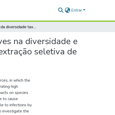
Entrar
Efeitos da diversidade taxonômica e funcional de aves na diversidade e abundância de parasitas sanguíneos em função da extração seletiva de madeira na Amazônia.
ves na diversidade e
xtração seletiva de
rces, in which the
rating high
pacts on species
le to cause
e to infections by
o investigate the