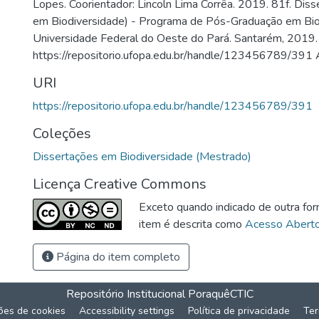
Lopes. Coorientador: Lincoln Lima Corrêa. 2019. 81f. Dis
em Biodiversidade) - Programa de Pós-Graduação em Bio
Universidade Federal do Oeste do Pará. Santarém, 2019. 
https://repositorio.ufopa.edu.br/handle/123456789/391
URI
https://repositorio.ufopa.edu.br/handle/123456789/391
Coleções
Dissertações em Biodiversidade (Mestrado)
Licença Creative Commons
Exceto quando indicado de outra for
item é descrita como
Acesso Abert
Página do item completo
Repositório Institucional Poraquê
CTIC
ões de cookies
Accessibility settings
Política de privacidade
Ter