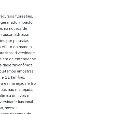
ecursos florestais,
 gerar alto impacto
os na riqueza de
e causar estresse
ões por parasitas
o efeito do manejo
rasitas, diversidade
, além de entender se
ersidade taxonômica
 coletamos amostras
e 11 famílias.
 área manejada e 65
role, não manejada.
onômica de aves e
versidade funcional
so, nossos