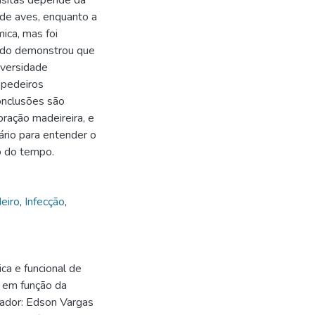
asitas depende da
 de aves, enquanto a
ica, mas foi
tudo demonstrou que
iversidade
spedeiros
onclusões são
ração madeireira, e
rio para entender o
o do tempo.
eiro
,
Infecção
,
ca e funcional de
s em função da
tador: Edson Vargas