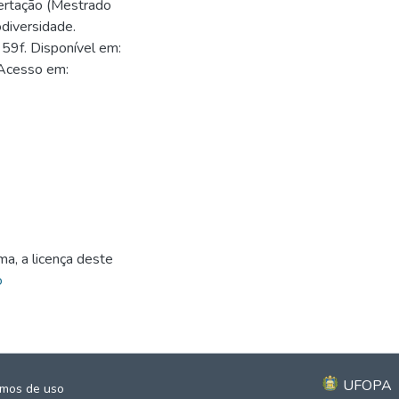
sertação (Mestrado
diversidade.
59f. Disponível em:
 Acesso em:
ma, a licença deste
o
UFOPA
mos de uso