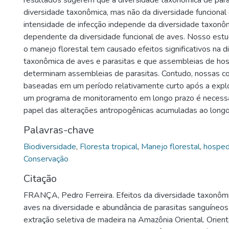
resultados sugerem que a diversidade taxonômica de par
diversidade taxonômica, mas não da diversidade funcional
intensidade de infecção independe da diversidade taxonôm
dependente da diversidade funcional de aves. Nosso es
o manejo florestal tem causado efeitos significativos na d
taxonômica de aves e parasitas e que assembleias de ho
determinam assembleias de parasitas. Contudo, nossas c
baseadas em um período relativamente curto após a explo
um programa de monitoramento em longo prazo é necessá
papel das alterações antropogênicas acumuladas ao long
Palavras-chave
Biodiversidade
,
Floresta tropical
,
Manejo florestal
,
hosped
Conservação
Citação
FRANÇA, Pedro Ferreira. Efeitos da diversidade taxonômi
aves na diversidade e abundância de parasitas sanguíneo
extração seletiva de madeira na Amazônia Oriental. Orien