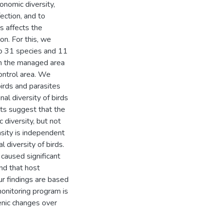
onomic diversity,
fection, and to
s affects the
on. For this, we
to 31 species and 11
in the managed area
ontrol area. We
birds and parasites
al diversity of birds
ults suggest that the
 diversity, but not
ensity is independent
 diversity of birds.
aused significant
and that host
r findings are based
monitoring program is
enic changes over