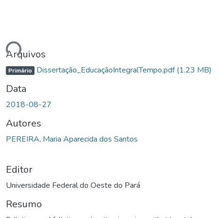
ando...
Arquivos
Dissertação_EducaçãoIntegralTempo.pdf
(1.23 MB)
Primário
Data
2018-08-27
Autores
PEREIRA, Maria Aparecida dos Santos
Editor
Universidade Federal do Oeste do Pará
Resumo