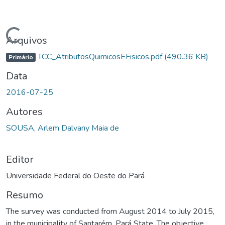
Carregando...
Arquivos
TCC_AtributosQuimicosEFisicos.pdf
(490.36 KB)
Primário
Data
2016-07-25
Autores
SOUSA, Arlem Dalvany Maia de
Editor
Universidade Federal do Oeste do Pará
Resumo
The survey was conducted from August 2014 to July 2015,
in the municipality of Santarém, Pará State. The objective