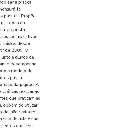
do ser a prática
 mensurá-la
s para tal. Propõe-
 na Teoria da
ia, proposta
ocessos avaliativos
o Básica, desde
tir de 2009. O
junto a alunos da
iaram o desempenho
zado o modelo de
ntos para a
ções pedagógicas. A
e práticas realizadas
ntes que praticam as
, deixam de utilizar
zado, não realizam
 sala de aula e não
docentes que tem