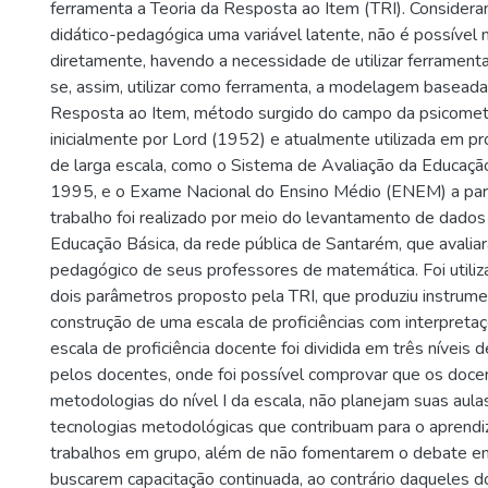
ferramenta a Teoria da Resposta ao Item (TRI). Consideran
didático-pedagógica uma variável latente, não é possível
diretamente, havendo a necessidade de utilizar ferramenta
se, assim, utilizar como ferramenta, a modelagem baseada
Resposta ao Item, método surgido do campo da psicometr
inicialmente por Lord (1952) e atualmente utilizada em pr
de larga escala, como o Sistema de Avaliação da Educaçã
1995, e o Exame Nacional do Ensino Médio (ENEM) a par
trabalho foi realizado por meio do levantamento de dados 
Educação Básica, da rede pública de Santarém, que aval
pedagógico de seus professores de matemática. Foi utili
dois parâmetros proposto pela TRI, que produziu instrume
construção de uma escala de proficiências com interpreta
escala de proficiência docente foi dividida em três níveis d
pelos docentes, onde foi possível comprovar que os doce
metodologias do nível I da escala, não planejam suas aulas
tecnologias metodológicas que contribuam para o aprendi
trabalhos em grupo, além de não fomentarem o debate em
buscarem capacitação continuada, ao contrário daqueles 