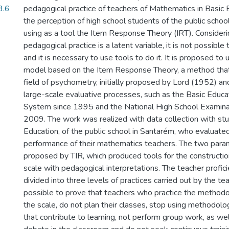
3.6
pedagogical practice of teachers of Mathematics in Basic 
the perception of high school students of the public schoo
using as a tool the Item Response Theory (IRT). Considerin
pedagogical practice is a latent variable, it is not possible 
and it is necessary to use tools to do it. It is proposed to 
model based on the Item Response Theory, a method tha
field of psychometry, initially proposed by Lord (1952) and
large-scale evaluative processes, such as the Basic Edu
System since 1995 and the National High School Examina
2009. The work was realized with data collection with st
Education, of the public school in Santarém, who evaluate
performance of their mathematics teachers. The two par
proposed by TIR, which produced tools for the construction
scale with pedagogical interpretations. The teacher profic
divided into three levels of practices carried out by the t
possible to prove that teachers who practice the methodol
the scale, do not plan their classes, stop using methodolo
that contribute to learning, not perform group work, as we