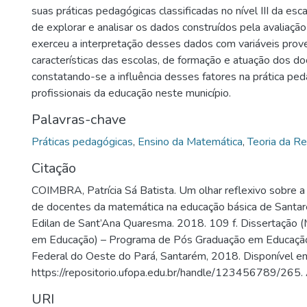
suas práticas pedagógicas classificadas no nível III da esc
de explorar e analisar os dados construídos pela avaliação
exerceu a interpretação desses dados com variáveis prov
características das escolas, de formação e atuação dos do
constatando-se a influência desses fatores na prática pe
profissionais da educação neste município.
Palavras-chave
Práticas pedagógicas
,
Ensino da Matemática
,
Teoria da R
Citação
COIMBRA, Patrícia Sá Batista. Um olhar reflexivo sobre a
de docentes da matemática na educação básica de Santar
Edilan de Sant’Ana Quaresma. 2018. 109 f. Dissertação
em Educação) – Programa de Pós Graduação em Educação
Federal do Oeste do Pará, Santarém, 2018. Disponível e
https://repositorio.ufopa.edu.br/handle/123456789/265.
URI