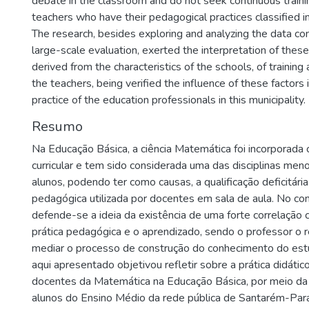
debate in the classroom and do not seek continuous traini
teachers who have their pedagogical practices classified in l
The research, besides exploring and analyzing the data co
large-scale evaluation, exerted the interpretation of these
derived from the characteristics of the schools, of trainin
the teachers, being verified the influence of these factors
practice of the education professionals in this municipality.
Resumo
Na Educação Básica, a ciência Matemática foi incorpora
curricular e tem sido considerada uma das disciplinas men
alunos, podendo ter como causas, a qualificação deficitária
pedagógica utilizada por docentes em sala de aula. No co
defende-se a ideia da existência de uma forte correlação c
prática pedagógica e o aprendizado, sendo o professor o 
mediar o processo de construção do conhecimento do est
aqui apresentado objetivou refletir sobre a prática didát
docentes da Matemática na Educação Básica, por meio da
alunos do Ensino Médio da rede pública de Santarém-Pará