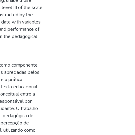
ng, unlike those
evel III of the scale.
nstructed by the
 data with variables
g and performance of
 in the pedagogical
da como componente
os apreciadas pelos
 e a prática
ntexto educacional,
onceitual entre a
responsável por
udante. O trabalho
ico-pedagógica de
 percepção de
, utilizando como