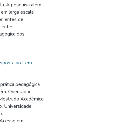
ala. A pesquisa além
 em larga escala,
enientes de
centes,
dagógica dos
esposta ao Item
 prática pedagógica
ém. Orientador:
 (Mestrado Acadêmico
, Universidade
m:
 Acesso em:.