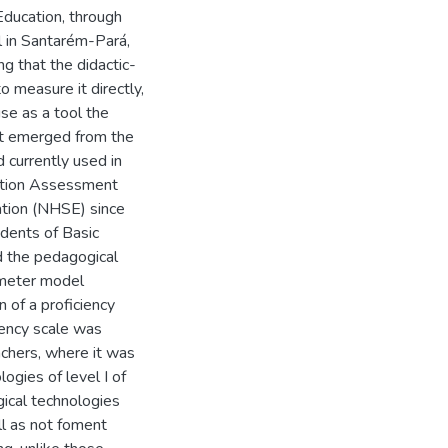
Education, through
l in Santarém-Pará,
g that the didactic-
to measure it directly,
use as a tool the
t emerged from the
 currently used in
cation Assessment
tion (NHSE) since
udents of Basic
d the pedagogical
ameter model
 of a proficiency
iency scale was
eachers, where it was
ogies of level I of
gical technologies
ll as not foment