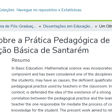
Coleções
Navegue no repositório
Estatísticas
Programa de Pós-Graduação em Educação (PPGE)
Dissertações em Educação (Mestrado)
obre a Prática Pedagógica de
ção Básica de Santarém
Resumo
In Basic Education, Mathematical science was incorporated 
component and has been considered one of the disciplines
the students, may have as causes, the deficient qualificati
pedagogical practice used by teachers in the classroom. In
context, is defended the idea of the existence of a strong
correlation between the pedagogical practice and the learn
teacher the one responsible for mediate the process of co
knowledge for the student. The present work aimed to refl