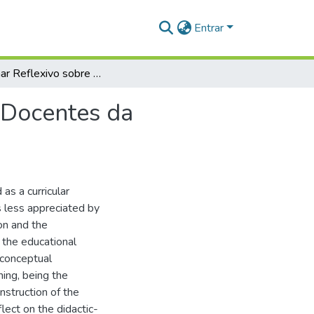
Entrar
Um Olhar Reflexivo sobre a Prática Pedagógica de Docentes da Matemática na Educação Básica de Santarém
 Docentes da
as a curricular
 less appreciated by
on and the
 the educational
 conceptual
ing, being the
nstruction of the
ect on the didactic-