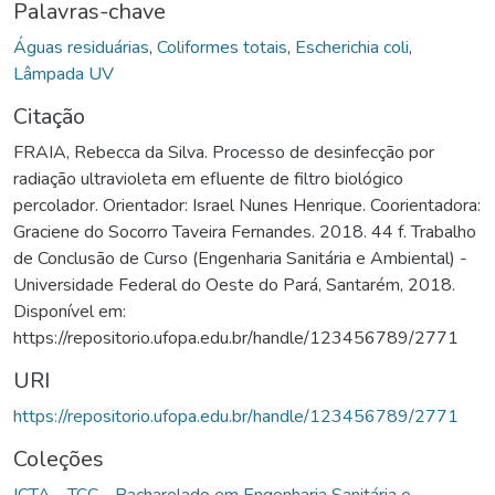
Palavras-chave
Águas residuárias
,
Coliformes totais
,
Escherichia coli
,
Lâmpada UV
Citação
FRAIA, Rebecca da Silva. Processo de desinfecção por
radiação ultravioleta em efluente de filtro biológico
percolador. Orientador: Israel Nunes Henrique. Coorientadora:
Graciene do Socorro Taveira Fernandes. 2018. 44 f. Trabalho
de Conclusão de Curso (Engenharia Sanitária e Ambiental) -
Universidade Federal do Oeste do Pará, Santarém, 2018.
Disponível em:
https://repositorio.ufopa.edu.br/handle/123456789/2771
URI
https://repositorio.ufopa.edu.br/handle/123456789/2771
Coleções
ICTA - TCC - Bacharelado em Engenharia Sanitária e