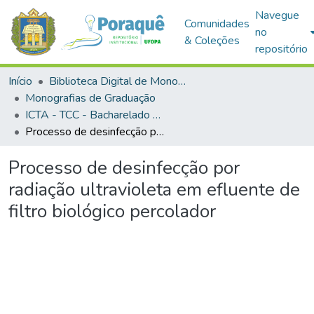
Navegue
Comunidades
no
& Coleções
repositório
Início
Biblioteca Digital de Monografias (BDM)
Monografias de Graduação
ICTA - TCC - Bacharelado em Engenharia Sanitária e Ambiental
Processo de desinfecção por radiação ultravioleta em efluente de filtro biológico percolador
Processo de desinfecção por
radiação ultravioleta em efluente de
filtro biológico percolador