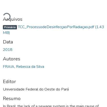
Carregando...
Arquivos
TCC_ProcessodeDesinfecçaoPorRadiaçao.pdf
(1.43
Primário
MB)
Data
2018
Autores
FRAIA, Rebecca da Silva
Editor
Universidade Federal do Oeste do Pará
Resumo
In Brazil, the lack of a sewage system is the main cause of