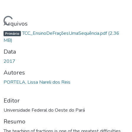
egando...
Arquivos
TCC_EnsinoDeFraçõesUmaSequência.pdf
(2.36
Primário
MB)
Data
2017
Autores
PORTELA, Lissa Nareli dos Reis
Editor
Universidade Federal do Oeste do Pará
Resumo
The teaching of fractions is one of the greatest difficulties