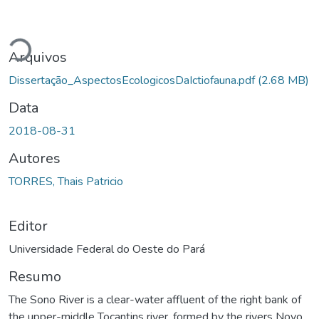
Carregando...
Arquivos
Dissertação_AspectosEcologicosDaIctiofauna.pdf
(2.68 MB)
Data
2018-08-31
Autores
TORRES, Thais Patricio
Editor
Universidade Federal do Oeste do Pará
Resumo
The Sono River is a clear-water affluent of the right bank of
the upper-middle Tocantins river, formed by the rivers Novo