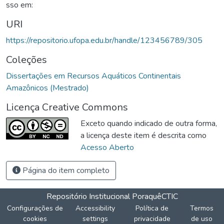
sso em:
URI
https://repositorio.ufopa.edu.br/handle/123456789/305
Coleções
Dissertações em Recursos Aquáticos Continentais
Amazônicos (Mestrado)
Licença Creative Commons
Exceto quando indicado de outra forma,
a licença deste item é descrita como
Acesso Aberto
Página do item completo
Repositório Institucional Poraquê
CTIC
Configurações de
Accessibility
Política de
Termos
cookies
settings
privacidade
de uso