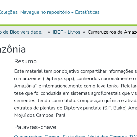
Coleções
Navegue no repositório
Estatísticas
Instituto de Biodiversidade e Florestas
IBEF - Livros
Cumaruzeiros da Amaz
zônia
Resumo
Este material tem por objetivo compartilhar informações 
cumaruzeiros (Dipteryx spp.), conhecidos nacionalmente c
Amazônia”, e internacionalmente como fava tonka. Relat
tese que foi conduzida em sistemas agroflorestais que v
sementes, tendo como título: Composição química e ativid
extratos de plantas de Dipteryx punctata (S.F. Blake) Am
Mojuí dos Campos, Pará.
Palavras-chave