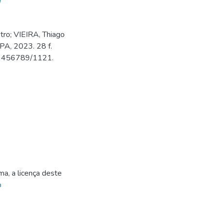
)
ro; VIEIRA, Thiago
PA, 2023. 28 f.
/123456789/1121.
1
ma, a licença deste
o