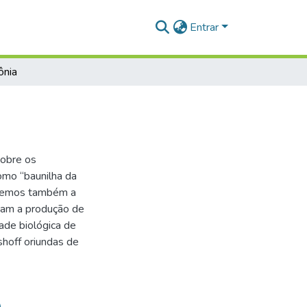
Entrar
ônia
sobre os
omo “baunilha da
aremos também a
isam a produção de
ade biológica de
shoff oriundas de