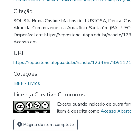
Cumaruzeiros
,
Cumaru
,
Silvicultura
,
Mojuí dos Campos (PA
Citação
SOUSA, Bruna Cristine Martins de; LUSTOSA, Denise Cast
Almeida. Cumaruzeiros da Amazônia. Santarém (PA): UFO
Disponível em: https://repositorio.ufopa.edu.br/handle
Acesso em:
URI
https://repositorio.ufopa.edu.br/handle/123456789/112
Coleções
IBEF - Livros
Licença Creative Commons
Exceto quando indicado de outra for
item é descrita como
Acesso Abert
Página do item completo