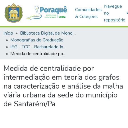
Navegue
Comunidades
no
& Coleções
repositório
Início
Biblioteca Digital de Monografias (BDM)
Monografias de Graduação
IEG - TCC - Bacharelado Interdisciplinar em Ciência e Tecnologia
Medida de centralidade por intermediação em teoria dos grafos na caracterização e análise da malha viária urbana da sede do município de Santarém/Pa
Medida de centralidade por
intermediação em teoria dos grafos
na caracterização e análise da malha
viária urbana da sede do município
de Santarém/Pa