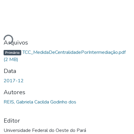
gando...
Arquivos
TCC_MedidaDeCentralidadePorIntermediação.pdf
Primário
(2 MB)
Data
2017-12
Autores
REIS, Gabriela Cacilda Godinho dos
Editor
Universidade Federal do Oeste do Pará