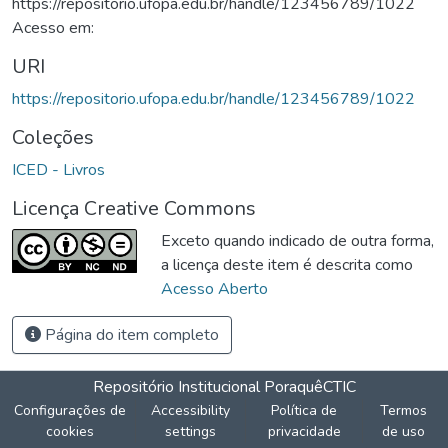
https://repositorio.ufopa.edu.br/handle/123456789/1022
Acesso em:
URI
https://repositorio.ufopa.edu.br/handle/123456789/1022
Coleções
ICED - Livros
Licença Creative Commons
Exceto quando indicado de outra forma,
a licença deste item é descrita como
Acesso Aberto
Página do item completo
Repositório Institucional Poraquê
CTIC
Configurações de
Accessibility
Política de
Termos
cookies
settings
privacidade
de uso