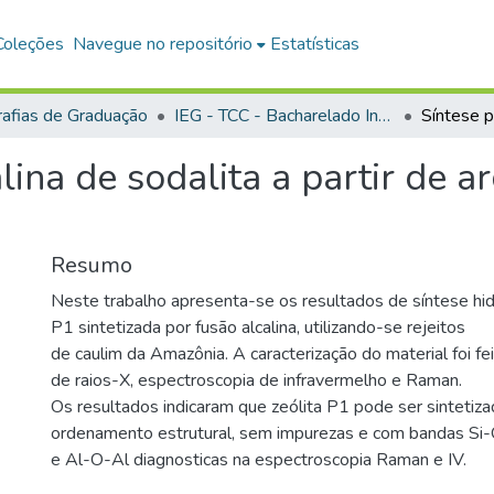
Coleções
Navegue no repositório
Estatísticas
afias de Graduação
IEG - TCC - Bacharelado Interdisciplinar em Ciência e Tecnologia
lina de sodalita a partir de 
Resumo
Neste trabalho apresenta-se os resultados de síntese hid
P1 sintetizada por fusão alcalina, utilizando-se rejeitos
de caulim da Amazônia. A caracterização do material foi fei
de raios-X, espectroscopia de infravermelho e Raman.
Os resultados indicaram que zeólita P1 pode ser sinteti
ordenamento estrutural, sem impurezas e com bandas Si-
e Al-O-Al diagnosticas na espectroscopia Raman e IV.