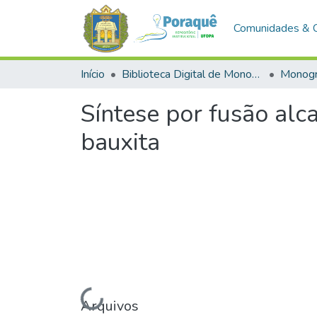
Comunidades & 
Início
Biblioteca Digital de Monografias (BDM)
Monogr
Síntese por fusão alca
bauxita
Carregando...
Arquivos