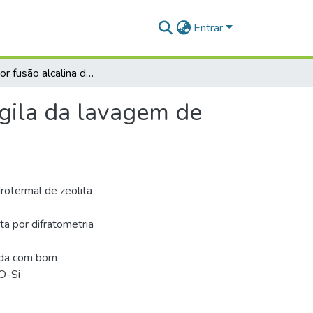
Entrar
Síntese por fusão alcalina de sodalita a partir de argila da lavagem de bauxita
argila da lavagem de
rotermal de zeolita
ta por difratometria
zada com bom
O-Si