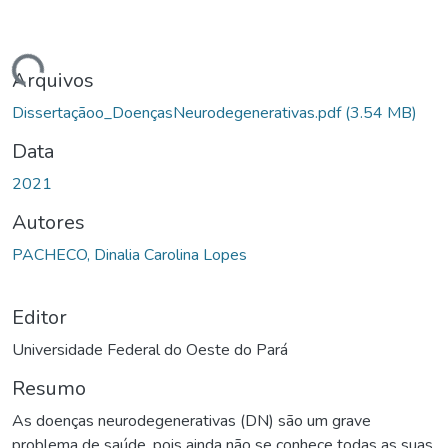
ando...
Arquivos
Dissertaçãoo_DoençasNeurodegenerativas.pdf
(3.54 MB)
Data
2021
Autores
PACHECO, Dinalia Carolina Lopes
Editor
Universidade Federal do Oeste do Pará
Resumo
As doenças neurodegenerativas (DN) são um grave
problema de saúde, pois ainda não se conhece todas as suas