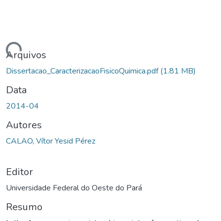
ndo...
Arquivos
Dissertacao_CaracterizacaoFisicoQuimica.pdf
(1.81 MB)
Data
2014-04
Autores
CALAO, Vítor Yesid Pérez
Editor
Universidade Federal do Oeste do Pará
Resumo