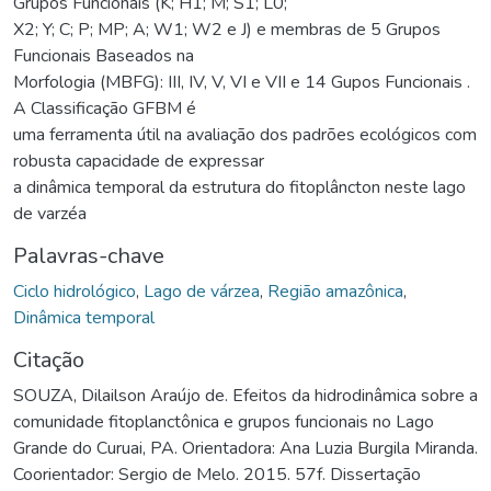
Grupos Funcionais (K; H1; M; S1; L0;
X2; Y; C; P; MP; A; W1; W2 e J) e membras de 5 Grupos
Funcionais Baseados na
Morfologia (MBFG): III, IV, V, VI e VII e 14 Gupos Funcionais .
A Classificação GFBM é
uma ferramenta útil na avaliação dos padrões ecológicos com
robusta capacidade de expressar
a dinâmica temporal da estrutura do fitoplâncton neste lago
de varzéa
Palavras-chave
Ciclo hidrológico
,
Lago de várzea
,
Região amazônica
,
Dinâmica temporal
Citação
SOUZA, Dilailson Araújo de. Efeitos da hidrodinâmica sobre a
comunidade fitoplanctônica e grupos funcionais no Lago
Grande do Curuai, PA. Orientadora: Ana Luzia Burgila Miranda.
Coorientador: Sergio de Melo. 2015. 57f. Dissertação