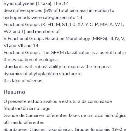
Synurophyceae (1 taxa). The 32
descriptive species (5% of total biomass) in relation to
hydroperiods were categorized into 14
Functional Groups (K; H1; M; S1; L0; X2; Y; C; P; MP; A; W1;
W2 and J ) and members of
5 Functional Groups Based on Morphology (MBFG): III, IV, V,
VI and VII and 14
Functional Groups. The GFBM classification is a useful tool in
the evaluation of ecological
standards with robust ability to express the temporal
dynamics of phytoplankton structure in
this lake of várzeas.
Resumo
O presente estudo avaliou a estrutura da comunidade
fitoplanctônica no Lago
Grande de Curuai em diferentes fases de um ciclo hidrológico,
utilizando diferentes
abordagens: Classes Taxonômicas, Grupos funcionais (GFs) e