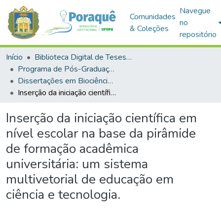
Navegue
Comunidades
no
& Coleções
repositório
Início
Biblioteca Digital de Teses e Dissertações (BDTD)
Programa de Pós-Graduação em Biociências (PPGBIO)
Dissertações em Biociências (Mestrado)
Inserção da iniciação científica em nível escolar na base da pirâmide de formação acadêmica universitária: um sistema multivetorial de educação em ciência e tecnologia.
Inserção da iniciação científica em
nível escolar na base da pirâmide
de formação acadêmica
universitária: um sistema
multivetorial de educação em
ciência e tecnologia.