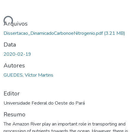
ando...
Arquivos
Dissertacao_DinamicadoCarbonoeNitrogenio.pdf
(3.21 MB)
Data
2020-02-19
Autores
GUEDES, Víctor Martins
Editor
Universidade Federal do Oeste do Pará
Resumo
The Amazon River play an important role in transporting and
processing of nutrients towards the ocean. However, there is