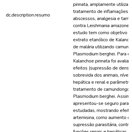
pinnata, amplamente utilizado
tratamento de inflamações, f
dc.description.resumo
abscessos, analgesia e també
contra Leishmania amazonensi
estudo tem como objetivo ava
extrato etanólico de Kalanch
de malária utilizando camun
Plasmodium berghei. Para est
Kalanchoe pinnata foi avalia
efeitos (supressão de densid
sobrevida dos animais, níveis
hepática e renal e parâmetr
tratamento de camundongos
Plasmodium berghei. Assim, o
apresentou-se seguro para 
estudadas, mostrando efeit
artemisina, como aumento d
supressão parasitária, contro
funções renais e hepáticas,