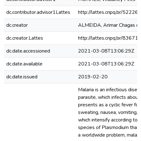
dc.contributor.advisor1Lattes
http://lattes.cnpq.br/522
dc.creator
ALMEIDA, Arimar Chagas d
dc.creator.Lattes
http://lattes.cnpq.br/836
dc.date.accessioned
2021-03-08T13:06:29Z
dc.date.available
2021-03-08T13:06:29Z
dc.date.issued
2019-02-20
Malaria is an infectious dise
parasite, which infects about
presents as a cyclic fever fol
sweating, nausea, vomiting, 
which intensify according to 
species of Plasmodium that i
a worldwide problem, malari