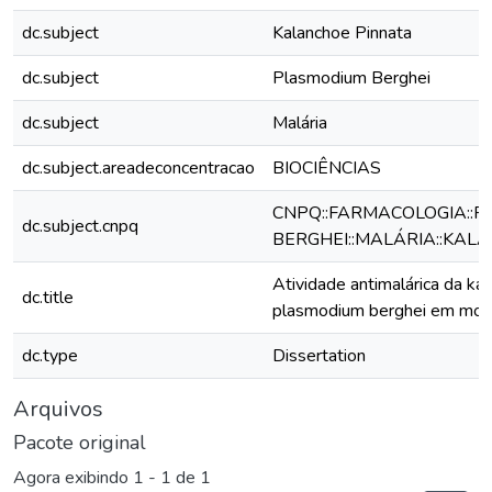
dc.subject
Kalanchoe Pinnata
dc.subject
Plasmodium Berghei
dc.subject
Malária
dc.subject.areadeconcentracao
BIOCIÊNCIAS
CNPQ::FARMACOLOGIA::
dc.subject.cnpq
BERGHEI::MALÁRIA::KAL
Atividade antimalárica da ka
dc.title
plasmodium berghei em mode
dc.type
Dissertation
Arquivos
Pacote original
Agora exibindo
1 - 1 de 1