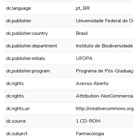
dc.language
pt_BR
dc.publisher
Universidade Federal do Oe
dc.publisher.country
Brasil
dc.publisher.department
Instituto de Biodiversidades
dc.publisher.initials
UFOPA
dc.publisher.program
Programa de Pós-Graduação
dc.rights
Acesso Aberto
dc.rights
Attribution-NonCommercial-
dc.rights.uri
http://creativecommons.org/l
dc.source
1 CD-ROM
dc.subject
Farmacologia