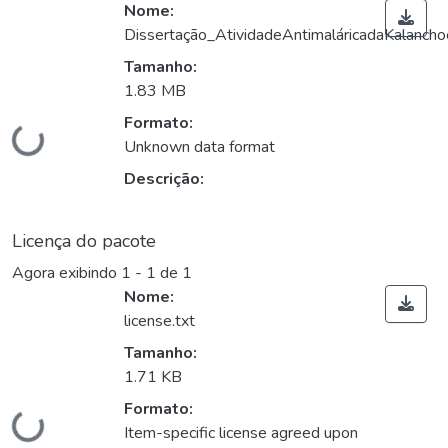
Nome:
Dissertação_AtividadeAntimaláricadaKalancho
Tamanho:
1.83 MB
Formato:
Carregando...
Unknown data format
Descrição:
Licença do pacote
Agora exibindo
1 - 1 de 1
Nome:
license.txt
Tamanho:
1.71 KB
Formato:
Item-specific license agreed upon