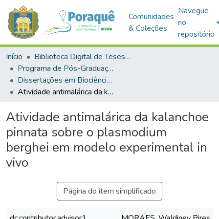
Navegue
Comunidades
no
& Coleções
repositório
Início
Biblioteca Digital de Teses e Dissertações (BDTD)
Programa de Pós-Graduação em Biociências (PPGBIO)
Dissertações em Biociências (Mestrado)
Atividade antimalárica da kalanchoe pinnata sobre o plasmodium berghei em modelo experimental in vivo
Atividade antimalárica da kalanchoe
pinnata sobre o plasmodium
berghei em modelo experimental in
vivo
Página do item simplificado
dc.contributor.advisor1
MORAES, Waldiney Pires