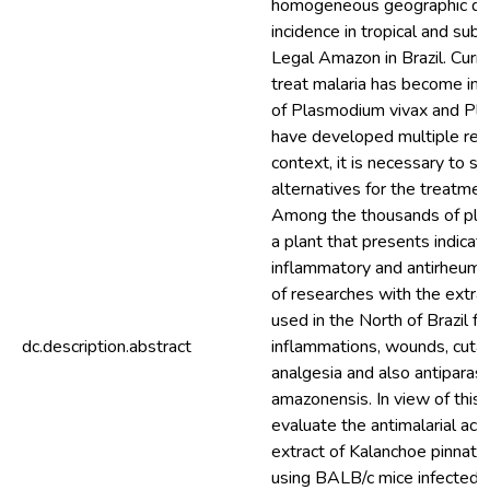
homogeneous geographic distr
incidence in tropical and subt
Legal Amazon in Brazil. Curre
treat malaria has become ine
of Plasmodium vivax and Pla
have developed multiple resi
context, it is necessary to s
alternatives for the treatment
Among the thousands of plan
a plant that presents indicati
inflammatory and antirheumati
of researches with the extra
used in the North of Brazil f
dc.description.abstract
inflammations, wounds, cuta
analgesia and also antiparasi
amazonensis. In view of this,
evaluate the antimalarial acti
extract of Kalanchoe pinnata 
using BALB/c mice infected 