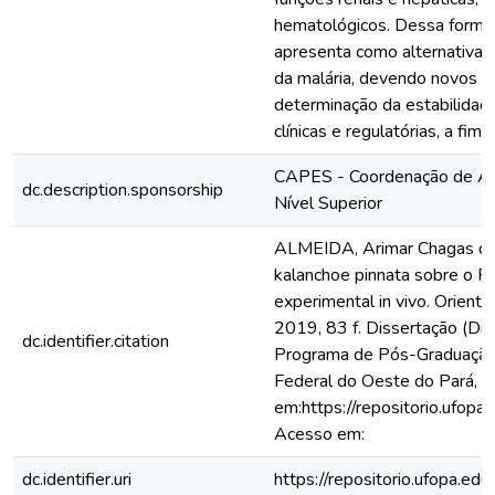
hematológicos. Dessa forma, 
apresenta como alternativa 
da malária, devendo novos e
determinação da estabilidad
clínicas e regulatórias, a fim
CAPES - Coordenação de Ap
dc.description.sponsorship
Nível Superior
ALMEIDA, Arimar Chagas de. 
kalanchoe pinnata sobre o 
experimental in vivo. Orient
2019, 83 f. Dissertação (Dis
dc.identifier.citation
Programa de Pós-Graduação 
Federal do Oeste do Pará, S
em:https://repositorio.ufo
Acesso em:
dc.identifier.uri
https://repositorio.ufopa.