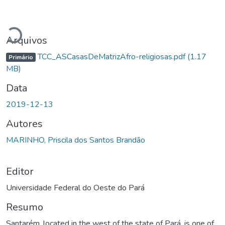
Carregando...
Arquivos
TCC_ASCasasDeMatrizAfro-religiosas.pdf
(1.17
Primário
MB)
Data
2019-12-13
Autores
MARINHO, Priscila dos Santos Brandão
Editor
Universidade Federal do Oeste do Pará
Resumo
Santarém, located in the west of the state of Pará, is one of