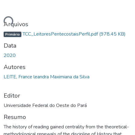
ndo...
Arquivos
TCC_LeitoresPentecostaisPerfil.pdf
(978.45 KB)
Primário
Data
2020
Autores
LEITE, France leandra Maximiana da Silva
Editor
Universidade Federal do Oeste do Pará
Resumo
The history of reading gained centrality from the theoretical-
methodological renewals of the discipline of History that