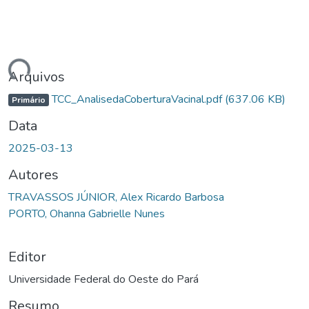
egando...
Arquivos
TCC_AnalisedaCoberturaVacinal.pdf
(637.06 KB)
Primário
Data
2025-03-13
Autores
TRAVASSOS JÚNIOR, Alex Ricardo Barbosa
PORTO, Ohanna Gabrielle Nunes
Editor
Universidade Federal do Oeste do Pará
Resumo