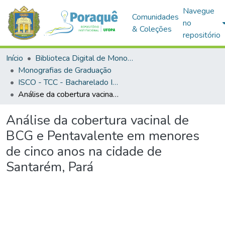
Navegue
Comunidades
no
& Coleções
repositório
Início
Biblioteca Digital de Monografias (BDM)
Monografias de Graduação
ISCO - TCC - Bacharelado Interdisciplinar em Saúde
Análise da cobertura vacinal de BCG e Pentavalente em menores de cinco anos na cidade de Santarém, Pará
Análise da cobertura vacinal de
BCG e Pentavalente em menores
de cinco anos na cidade de
Santarém, Pará