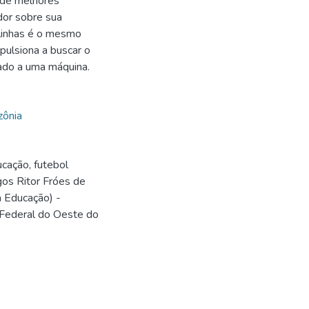
 de melhores
dor sobre sua
 linhas é o mesmo
pulsiona a buscar o
ado a uma máquina.
ônia
cação, futebol
gos Ritor Fróes de
a Educação) -
Federal do Oeste do