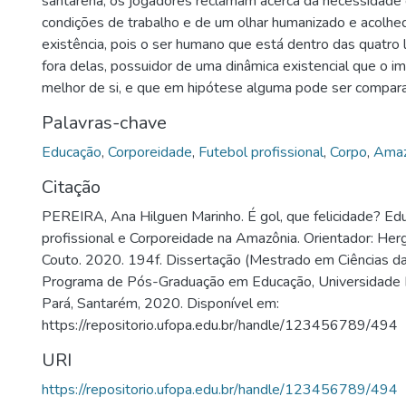
santarena, os jogadores reclamam acerca da necessidade
condições de trabalho e de um olhar humanizado e acolhe
existência, pois o ser humano que está dentro das quatro
fora delas, possuidor de uma dinâmica existencial que o im
melhor de si, e que em hipótese alguma pode ser compar
Palavras-chave
Educação
,
Corporeidade
,
Futebol profissional
,
Corpo
,
Amaz
Citação
PEREIRA, Ana Hilguen Marinho. É gol, que felicidade? Edu
profissional e Corporeidade na Amazônia. Orientador: Her
Couto. 2020. 194f. Dissertação (Mestrado em Ciências d
Programa de Pós-Graduação em Educação, Universidade 
Pará, Santarém, 2020. Disponível em:
https://repositorio.ufopa.edu.br/handle/123456789/494
URI
https://repositorio.ufopa.edu.br/handle/123456789/494