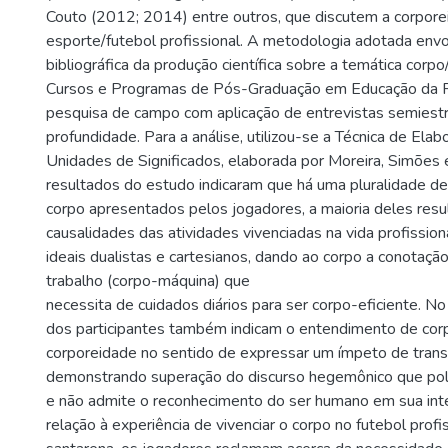
Couto (2012; 2014) entre outros, que discutem a corporei
esporte/futebol profissional. A metodologia adotada envo
bibliográfica da produção científica sobre a temática corp
Cursos e Programas de Pós-Graduação em Educação da R
pesquisa de campo com aplicação de entrevistas semiest
profundidade. Para a análise, utilizou-se a Técnica de Ela
Unidades de Significados, elaborada por Moreira, Simões
resultados do estudo indicaram que há uma pluralidade de
corpo apresentados pelos jogadores, a maioria deles resu
causalidades das atividades vivenciadas na vida profissi
ideais dualistas e cartesianos, dando ao corpo a conotaçã
trabalho (corpo-máquina) que
necessita de cuidados diários para ser corpo-eficiente. No
dos participantes também indicam o entendimento de cor
corporeidade no sentido de expressar um ímpeto de tran
demonstrando superação do discurso hegemônico que pol
e não admite o reconhecimento do ser humano em sua int
relação à experiência de vivenciar o corpo no futebol profi