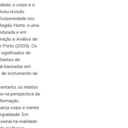
dade, o corpo e o
lveu revisão
o/corporeidade nos
egião Norte, e uma
ruturada e em
boração e Análise de
 e Porto (2005). Os
 significados de
ltantes de
onal baseadas em
o de instrumento de
 entanto, os relatos
po na perspectiva da
sformação,
ariza corpo e mente
egralidade. Em
ssional na realidade