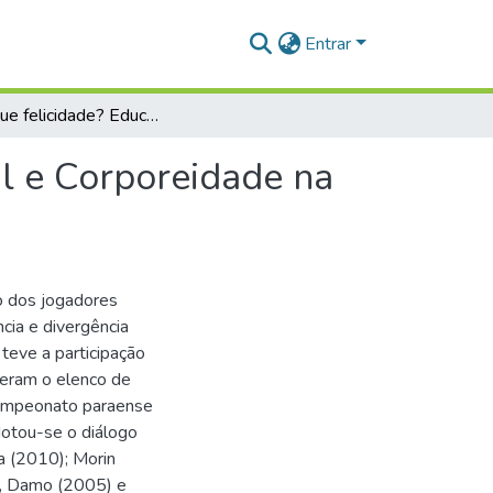
Entrar
É gol, que felicidade? Educação, futebol profissional e Corporeidade na Amazônia
al e Corporeidade na
o dos jogadores
cia e divergência
teve a participação
seram o elenco de
campeonato paraense
dotou-se o diálogo
 (2010); Morin
), Damo (2005) e