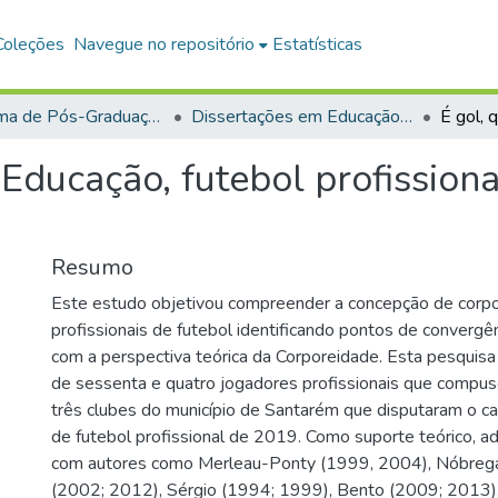
Coleções
Navegue no repositório
Estatísticas
Programa de Pós-Graduação em Educação (PPGE)
Dissertações em Educação (Mestrado)
? Educação, futebol profission
Resumo
Este estudo objetivou compreender a concepção de corp
profissionais de futebol identificando pontos de convergên
com a perspectiva teórica da Corporeidade. Esta pesquisa 
de sessenta e quatro jogadores profissionais que compu
três clubes do município de Santarém que disputaram o 
de futebol profissional de 2019. Como suporte teórico, a
com autores como Merleau-Ponty (1999, 2004), Nóbrega
(2002; 2012), Sérgio (1994; 1999), Bento (2009; 2013