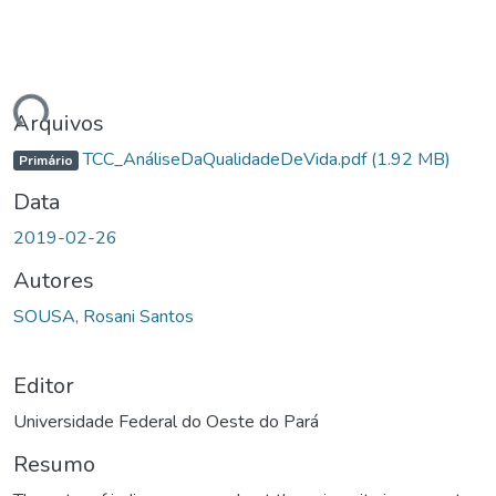
ndo...
Arquivos
TCC_AnáliseDaQualidadeDeVida.pdf
(1.92 MB)
Primário
Data
2019-02-26
Autores
SOUSA, Rosani Santos
Editor
Universidade Federal do Oeste do Pará
Resumo