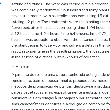
f
setting of cuttings. The work was carried out in a greenho
was completely randomized. Six hundred and thirty plants
seven treatments, with six replications each, using 15 cutt
totaling 42 plots. The treatments were the planting time o
flowerbed, after their collection, being: time 1, 04 hours; 
3.12 hours; time 4, 24 hours; time 5.48 hours; time 6.72 h
hours. It was possible to observe in the obtained results, 
the plant begins to lose vigor and suffers a delay in the roo
result in longer time in the seedling nursery, the ideal time
in the setting of cuttings. within 8 hours of collection.
Resumo
A pimenta do reino é uma cultura conhecida pela grande u
condimento, além de possuir muitas propriedades medicin
métodos de propagação de plantas, destaca-se a produç
partes vegetativas, mais especificamente a estaquia, qu
consideráveis em relação à propagação por sementes, c
suas características genéticas e a redução do tempo de 