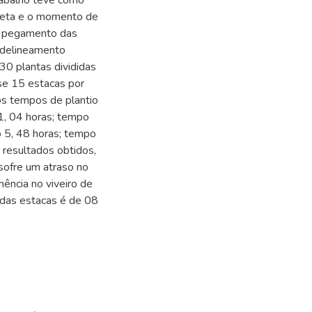
rabalho teve como
oleta e o momento de
de pegamento das
o delineamento
630 plantas divididas
se 15 estacas por
os tempos de plantio
 1, 04 horas; tempo
o 5, 48 horas; tempo
 resultados obtidos,
 sofre um atraso no
ência no viveiro de
 das estacas é de 08