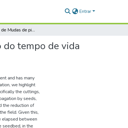
Entrar
Produção de Mudas de pimenta do reino em função do tempo de vida das estacas
 do tempo de vida
iment and has many
tion, we highlight
fically the cuttings,
opagation by seeds,
d the reduction of
he field. Given this,
me elapsed between
e seedbed, in the