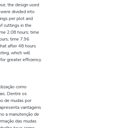
use, the design used
 were divided into
ings per plot and
f cuttings in the
time 2.08 hours; time
ours; time 7.96
that after 48 hours
ting, which will
 for greater efficiency
tilização como
ais. Dentre os
ão de mudas por
e apresenta vantagens
omo a manutenção de
formação das mudas