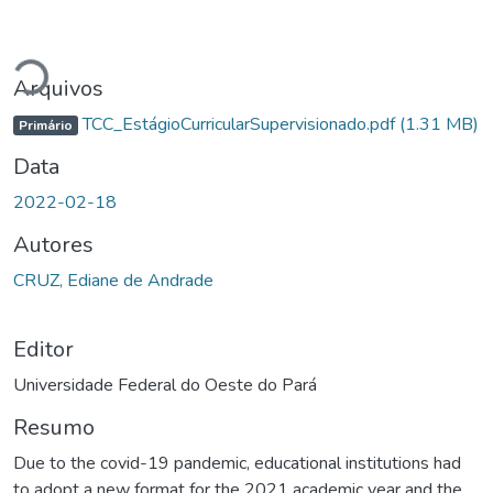
Carregando...
Arquivos
TCC_EstágioCurricularSupervisionado.pdf
(1.31 MB)
Primário
Data
2022-02-18
Autores
CRUZ, Ediane de Andrade
Editor
Universidade Federal do Oeste do Pará
Resumo
Due to the covid-19 pandemic, educational institutions had
to adopt a new format for the 2021 academic year and the