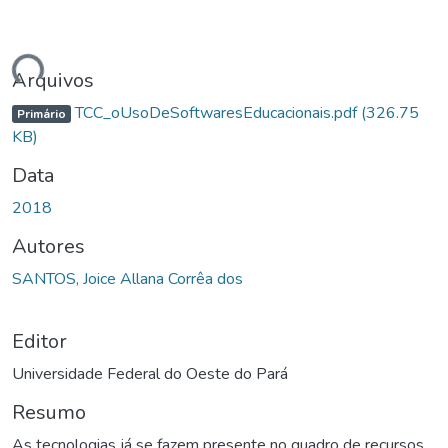
ando...
Arquivos
TCC_oUsoDeSoftwaresEducacionais.pdf
(326.75
Primário
KB)
Data
2018
Autores
SANTOS, Joice Allana Corrêa dos
Editor
Universidade Federal do Oeste do Pará
Resumo
As tecnologias já se fazem presente no quadro de recursos