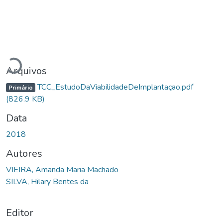
Carregando...
Arquivos
TCC_EstudoDaViabilidadeDeImplantaçao.pdf
Primário
(826.9 KB)
Data
2018
Autores
VIEIRA, Amanda Maria Machado
SILVA, Hilary Bentes da
Editor