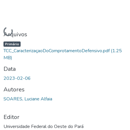
Carregando...
Arquivos
Primário
TCC_CaracterizaçaoDoComprotamentoDefensivo.pdf
(1.25
MB)
Data
2023-02-06
Autores
SOARES, Luciane Alfaia
Editor
Universidade Federal do Oeste do Pará