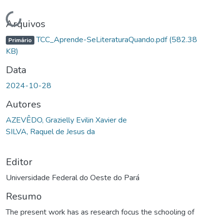
Carregando...
Arquivos
TCC_Aprende-SeLiteraturaQuando.pdf
(582.38
Primário
KB)
Data
2024-10-28
Autores
AZEVÊDO, Grazielly Evilin Xavier de
SILVA, Raquel de Jesus da
Editor
Universidade Federal do Oeste do Pará
Resumo
The present work has as research focus the schooling of