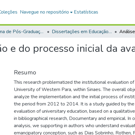
Coleções
Navegue no repositório
Estatísticas
Programa de Pós-Graduação em Educação (PPGE)
Dissertações em Educação (Mestrado)
 e do processo inicial da ava
Resumo
This research problematized the institutional evaluation of
University of Western Para, within Sinaes. The overall obj
analyze the implementation and the initial process of instit
the period from 2012 to 2014. It is a study guided by the 
evaluation of universitary education, based on a qualitati
in bibliographical research, Documentary and empirical. In 
analysis, we supporting in authors who understand evaluati
emancipatory conception, such as Dias Sobrinho, Rothen, R