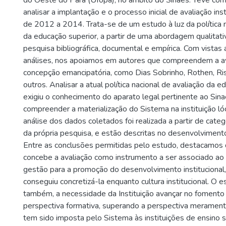
do Oeste do Pará (Ufopa), no âmbito do Sinaes. Teve com
analisar a implantação e o processo inicial de avaliação ins
de 2012 a 2014. Trata-se de um estudo à luz da política n
da educação superior, a partir de uma abordagem qualitat
pesquisa bibliográfica, documental e empírica. Com vistas
análises, nos apoiamos em autores que compreendem a a
concepção emancipatória, como Dias Sobrinho, Rothen, Ris
outros. Analisar a atual política nacional de avaliação da e
exigiu o conhecimento do aparato legal pertinente ao Sina
compreender a materialização do Sistema na instituição l
análise dos dados coletados foi realizada a partir de cat
da própria pesquisa, e estão descritas no desenvolviment
Entre as conclusões permitidas pelo estudo, destacamos
concebe a avaliação como instrumento a ser associado ao
gestão para a promoção do desenvolvimento institucional
conseguiu concretizá-la enquanto cultura institucional. O 
também, a necessidade da Instituição avançar no fomento
perspectiva formativa, superando a perspectiva merament
tem sido imposta pelo Sistema às instituições de ensino 