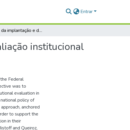
Entrar
Análise da implantação e do processo inicial da avaliação institucional na Ufopa
liação institucional
 the Federal
ective was to
utional evaluation in
national policy of
ve approach, anchored
order to support the
on in their
istoff and Queiroz,