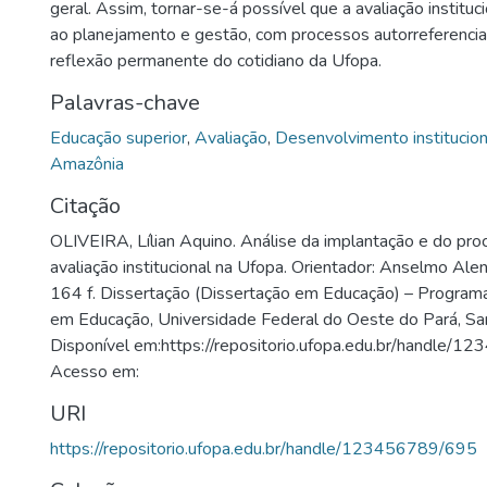
geral. Assim, tornar-se-á possível que a avaliação instituc
ao planejamento e gestão, com processos autorreferencia
reflexão permanente do cotidiano da Ufopa.
Palavras-chave
Educação superior
,
Avaliação
,
Desenvolvimento institucion
Amazônia
Citação
OLIVEIRA, Lílian Aquino. Análise da implantação e do proce
avaliação institucional na Ufopa. Orientador: Anselmo Ale
164 f. Dissertação (Dissertação em Educação) – Progra
em Educação, Universidade Federal do Oeste do Pará, S
Disponível em:https://repositorio.ufopa.edu.br/handle/
Acesso em:
URI
https://repositorio.ufopa.edu.br/handle/123456789/695