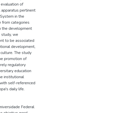
 evaluation of
l apparatus pertinent
e System in the
e from categories
 in the development
e study, we
nt to be associated
utional development,
 culture. The study
the promotion of
rely regulatory
ersitary education
e institutional
with self-referenced
a's daily life.
Universidade Federal