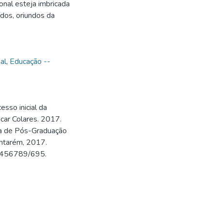
ional esteja imbricada
dos, oriundos da
al
,
Educação --
sso inicial da
ncar Colares. 2017.
ma de Pós-Graduação
antarém, 2017.
123456789/695.