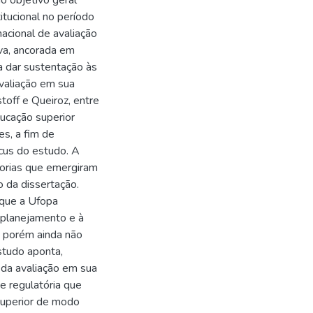
o objetivo geral
titucional no período
acional de avaliação
iva, ancorada em
 a dar sustentação às
valiação em sua
toff e Queiroz, entre
ducação superior
es, a fim de
ócus do estudo. A
egorias que emergiram
o da dissertação.
 que a Ufopa
 planejamento e à
, porém ainda não
estudo aponta,
 da avaliação em sua
e regulatória que
superior de modo