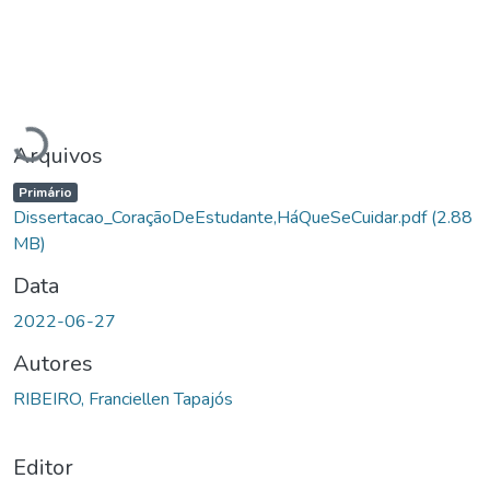
Carregando...
Arquivos
Primário
Dissertacao_CoraçãoDeEstudante,HáQueSeCuidar.pdf
(2.88
MB)
Data
2022-06-27
Autores
RIBEIRO, Franciellen Tapajós
Editor