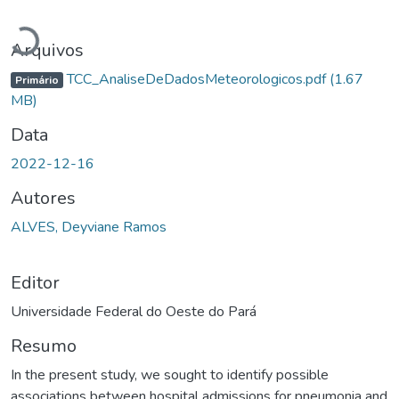
Carregando...
Arquivos
TCC_AnaliseDeDadosMeteorologicos.pdf
(1.67
Primário
MB)
Data
2022-12-16
Autores
ALVES, Deyviane Ramos
Editor
Universidade Federal do Oeste do Pará
Resumo
In the present study, we sought to identify possible
associations between hospital admissions for pneumonia and