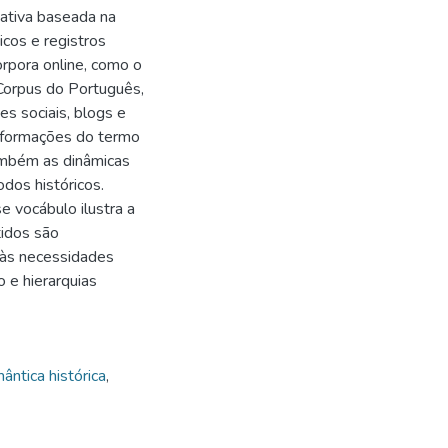
tativa baseada na
gicos e registros
rpora online, como o
Corpus do Português,
es sociais, blogs e
nsformações do termo
ambém as dinâmicas
odos históricos.
 vocábulo ilustra a
tidos são
 às necessidades
 e hierarquias
ântica histórica
,