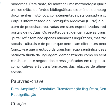
f
modernos. Para tanto, foi adotada uma metodologia quali
análise crítica de fontes bibliográficas, dicionários etimoló
documentais históricos, complementada pela consulta a co
Corpus Informatizado do Português Medieval (CIPM) e o 
além de pesquisas realizadas em sites especializados, red
portais de notícias. Os resultados evidenciam que as tra
“puta” refletem não apenas mudanças linguísticas, mas t
sociais, culturais e de poder que permeiam diferentes perí
Conclui-se que o estudo da transformação semântica desse
natureza fluida da linguagem, demonstrando como os sen
continuamente negociados e ressignificados em resposta
comunicativas e às transformações das relações de gênero
sociais.
Palavras-chave
Puta
,
Ampliação Semântica
,
Transformação linguística
,
Sem
Ressignificação
Citação