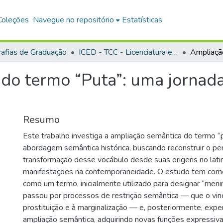
Coleções
Navegue no repositório
Estatísticas
afias de Graduação
ICED - TCC - Licenciatura em Letras — Português e Inglês
o termo “Puta”: uma jornada 
Resumo
Este trabalho investiga a ampliação semântica do termo “p
abordagem semântica histórica, buscando reconstruir o pe
transformação desse vocábulo desde suas origens no lati
manifestações na contemporaneidade. O estudo tem como 
como um termo, inicialmente utilizado para designar “meni
passou por processos de restrição semântica — que o vin
prostituição e à marginalização — e, posteriormente, exp
ampliação semântica, adquirindo novas funções expressiv