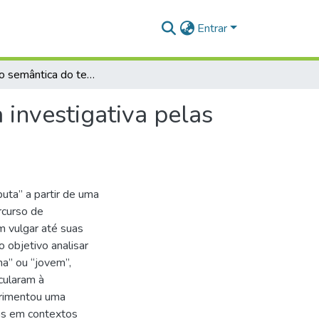
Entrar
Ampliação semântica do termo “Puta”: uma jornada investigativa pelas curvas do tempo
investigativa pelas
uta” a partir de uma
rcurso de
m vulgar até suas
objetivo analisar
na” ou “jovem”,
cularam à
erimentou uma
as em contextos