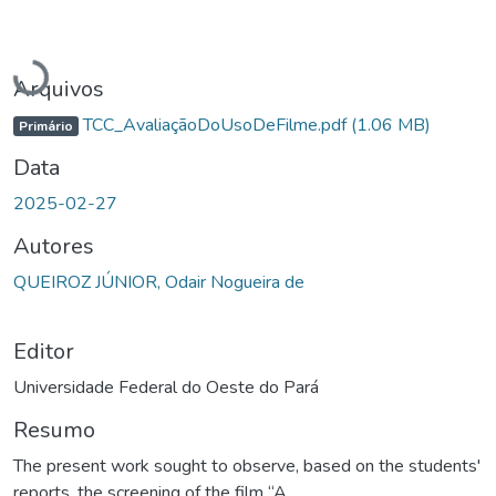
Carregando...
Arquivos
TCC_AvaliaçãoDoUsoDeFilme.pdf
(1.06 MB)
Primário
Data
2025-02-27
Autores
QUEIROZ JÚNIOR, Odair Nogueira de
Editor
Universidade Federal do Oeste do Pará
Resumo
The present work sought to observe, based on the students'
reports, the screening of the film “A