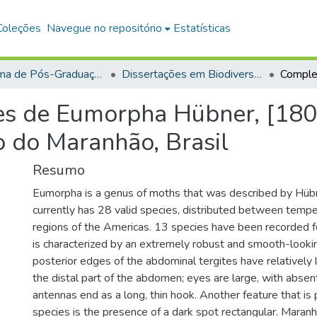
Coleções
Navegue no repositório
Estatísticas
Programa de Pós-Graduação em Biodiversidade (PPGBEES)
Dissertações em Biodiversidade (Mestrado)
s de Eumorpha Hübner, [1807
o do Maranhão, Brasil
Resumo
Eumorpha is a genus of moths that was described by Hüb
currently has 28 valid species, distributed between tempe
regions of the Americas. 13 species have been recorded fo
is characterized by an extremely robust and smooth-looki
posterior edges of the abdominal tergites have relatively l
the distal part of the abdomen; eyes are large, with absen
antennas end as a long, thin hook. Another feature that is
species is the presence of a dark spot rectangular. Maranhã