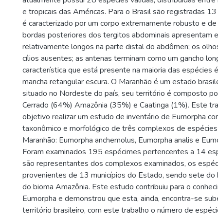
atualmente possui 28 espécies válidas, distribuídas entr
e tropicais das Américas. Para o Brasil são registradas 1
é caracterizado por um corpo extremamente robusto e de a
bordas posteriores dos tergitos abdominais apresentam e
relativamente longos na parte distal do abdômen; os olh
cílios ausentes; as antenas terminam como um gancho lon
característica que está presente na maioria das espécies
mancha retangular escura. O Maranhão é um estado brasil
situado no Nordeste do país, seu território é composto po
Cerrado (64%) Amazônia (35%) e Caatinga (1%). Este tr
objetivo realizar um estudo de inventário de Eumorpha c
taxonômico e morfológico de três complexos de espécies
Maranhão: Eumorpha anchemolus, Eumorpha analis e Eumo
Foram examinados 195 espécimes pertencentes a 14 espé
são representantes dos complexos examinados, os espé
provenientes de 13 municípios do Estado, sendo sete do 
do bioma Amazônia. Este estudo contribuiu para o conhec
Eumorpha e demonstrou que esta, ainda, encontra-se su
território brasileiro, com este trabalho o número de espé