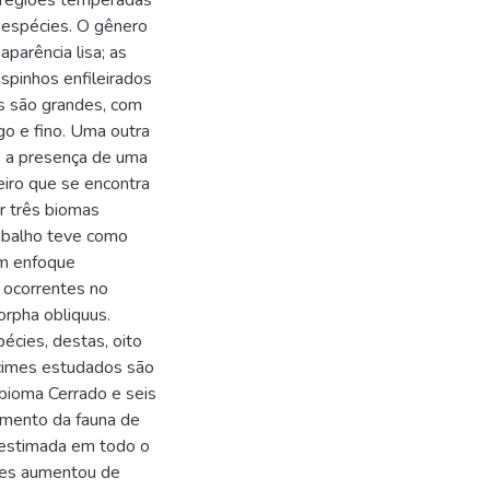
e regiões temperadas
3 espécies. O gênero
parência lisa; as
spinhos enfileirados
os são grandes, com
go e fino. Uma outra
 é a presença de uma
eiro que se encontra
r três biomas
abalho teve como
om enfoque
 ocorrentes no
rpha obliquus.
cies, destas, oito
cimes estudados são
bioma Cerrado e seis
imento da fauna de
bestimada em todo o
cies aumentou de