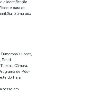
 a identificação
ficiente para os
nitália, é uma boa
e Eumorpha Hübner,
Brasil.
 Teixeira Câmara.
 Programa de Pós-
este do Pará,
 Acesse em: