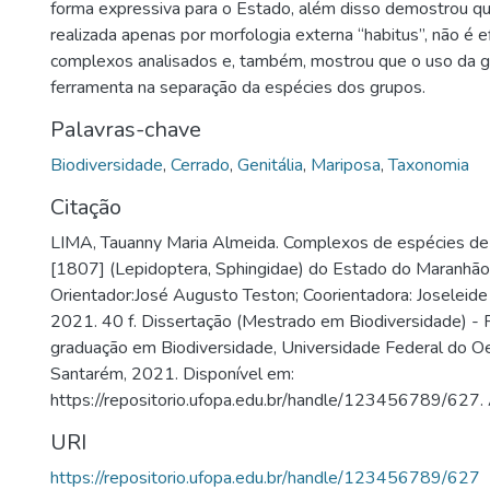
forma expressiva para o Estado, além disso demostrou que
realizada apenas por morfologia externa “habitus”, não é e
complexos analisados e, também, mostrou que o uso da ge
ferramenta na separação da espécies dos grupos.
Palavras-chave
Biodiversidade
,
Cerrado
,
Genitália
,
Mariposa
,
Taxonomia
Citação
LIMA, Tauanny Maria Almeida. Complexos de espécies d
[1807] (Lepidoptera, Sphingidae) do Estado do Maranhão, 
Orientador:José Augusto Teston; Coorientadora: Joseleide
2021. 40 f. Dissertação (Mestrado em Biodiversidade) -
graduação em Biodiversidade, Universidade Federal do O
Santarém, 2021. Disponível em:
https://repositorio.ufopa.edu.br/handle/123456789/627.
URI
https://repositorio.ufopa.edu.br/handle/123456789/627