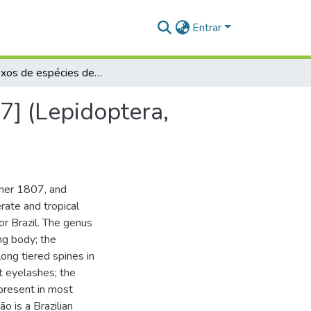
Entrar
Complexos de espécies de Eumorpha Hübner, [1807] (Lepidoptera, Sphingidae) do Estado do Maranhão, Brasil
] (Lepidoptera,
ner 1807, and
rate and tropical
r Brazil. The genus
ng body; the
ong tiered spines in
t eyelashes; the
 present in most
o is a Brazilian