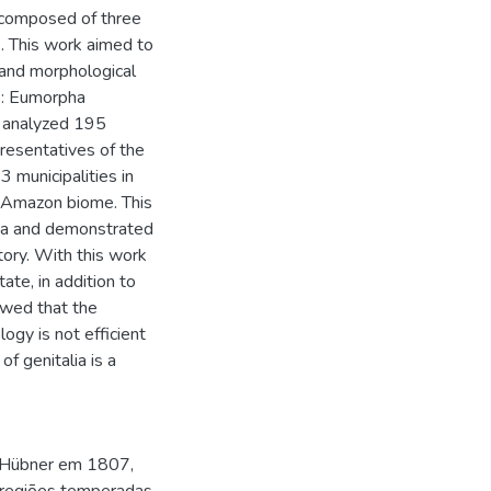
y composed of three
 This work aimed to
 and morphological
o: Eumorpha
 analyzed 195
resentatives of the
municipalities in
e Amazon biome. This
na and demonstrated
itory. With this work
ate, in addition to
owed that the
logy is not efficient
f genitalia is a
r Hübner em 1807,