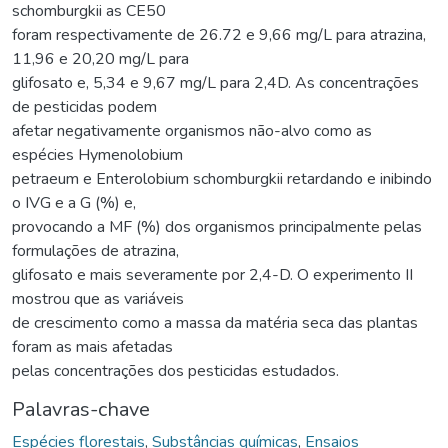
schomburgkii as CE50
foram respectivamente de 26.72 e 9,66 mg/L para atrazina,
11,96 e 20,20 mg/L para
glifosato e, 5,34 e 9,67 mg/L para 2,4D. As concentrações
de pesticidas podem
afetar negativamente organismos não-alvo como as
espécies Hymenolobium
petraeum e Enterolobium schomburgkii retardando e inibindo
o IVG e a G (%) e,
provocando a MF (%) dos organismos principalmente pelas
formulações de atrazina,
glifosato e mais severamente por 2,4-D. O experimento II
mostrou que as variáveis
de crescimento como a massa da matéria seca das plantas
foram as mais afetadas
pelas concentrações dos pesticidas estudados.
Palavras-chave
Espécies florestais
,
Substâncias químicas
,
Ensaios