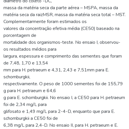
diâmetro do coleto -DC,
massa da matéria seca da parte aérea – MSPA, massa da
matéria seca da raizMSR, massa da matéria seca total – MST.
Complementarmente foram estimados os
valores da concentração efetiva média (CE50) baseado na
porcentagem de
mortalidade dos organismos-teste. No ensaio I, observou-
os resultados médios para
largura, espessura e comprimento das sementes que foram
de 7,48, 1,70 e 13,54
mm para H. petraeum e 4,31, 2,43 e 7,51mm para E.
schomburgkii,
respectivamente. O peso de 1000 sementes foi de 155,79
g para H. petraeum e 64,6
g para E. schomburgkii. No ensaio I, a CE50 para H. petraeum
foi de 2,34 mg/L para
glifosato e 1,49 mg/L para 2-4-D, enquanto que para E.
schomburgkii a CE50 foi de
6,38 mg/L para 2,4-D. No ensaio II, para H. petraeum e E.