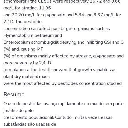
schomburgkii the CE50s were respectively 26.72 and 9.66
mg/L for atrazine, 11.96
and 20.20 mg/L for glyphosate and 5.34 and 9.67 mg/L for
2.4D. The pesticide
concentration can affect non-target organisms such as
Hymenolobium petraeum and
Enterolobium schomburgkiit delaying and inhibiting GSI and G
(%) and, causing MF
(%) of organisms mainly affected by atrazine, glyphosate and
more severely by 2,4-D
formulations. The test II showed that growth variables as
plant dry material mass
were the most affected by pesticides concentration studied.
Resumo
O uso de pesticidas avança rapidamente no mundo, em parte,
justificado pelo
crescimento populacional. Contudo, muitas vezes essas
substâncias são usadas de