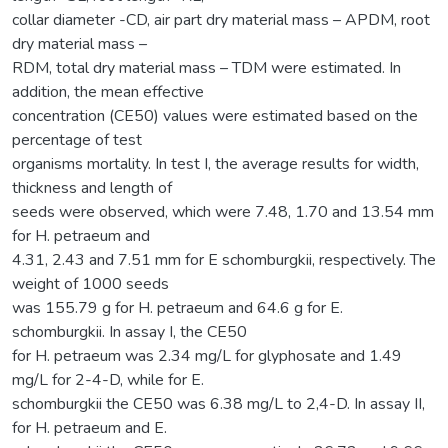
collar diameter -CD, air part dry material mass – APDM, root
dry material mass –
RDM, total dry material mass – TDM were estimated. In
addition, the mean effective
concentration (CE50) values were estimated based on the
percentage of test
organisms mortality. In test I, the average results for width,
thickness and length of
seeds were observed, which were 7.48, 1.70 and 13.54 mm
for H. petraeum and
4.31, 2.43 and 7.51 mm for E schomburgkii, respectively. The
weight of 1000 seeds
was 155.79 g for H. petraeum and 64.6 g for E.
schomburgkii. In assay I, the CE50
for H. petraeum was 2.34 mg/L for glyphosate and 1.49
mg/L for 2-4-D, while for E.
schomburgkii the CE50 was 6.38 mg/L to 2,4-D. In assay II,
for H. petraeum and E.