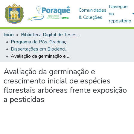
Navegue
Comunidades
no
& Coleções
repositório
Início
Biblioteca Digital de Teses e Dissertações (BDTD)
Programa de Pós-Graduação em Biociências (PPGBIO)
Dissertações em Biociências (Mestrado)
Avaliação da germinação e crescimento inicial de espécies florestais arbóreas frente exposição a pesticidas
Avaliação da germinação e
crescimento inicial de espécies
florestais arbóreas frente exposição
a pesticidas