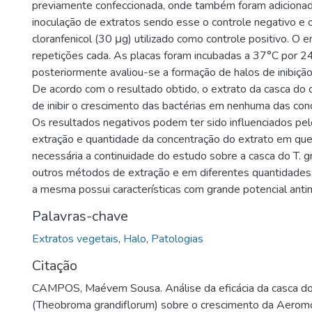
previamente confeccionada, onde também foram adiciona
inoculação de extratos sendo esse o controle negativo e o
cloranfenicol (30 μg) utilizado como controle positivo. O e
repetições cada. As placas foram incubadas a 37°C por 2
posteriormente avaliou-se a formação de halos de inibição
De acordo com o resultado obtido, o extrato da casca do 
de inibir o crescimento das bactérias em nenhuma das con
Os resultados negativos podem ter sido influenciados p
extração e quantidade da concentração do extrato em que
necessária a continuidade do estudo sobre a casca do T. gr
outros métodos de extração e em diferentes quantidades
a mesma possui características com grande potencial antim
Palavras-chave
Extratos vegetais
,
Halo
,
Patologias
Citação
CAMPOS, Maévem Sousa. Análise da eficácia da casca d
(Theobroma grandiflorum) sobre o crescimento da Aeromo