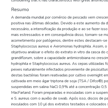
considering that it has characteristics with great antimicrob
Resumo
A demanda mundial por comércio de pescado vem cresce
positiva nas últimas décadas. Devido a este aumento da 
necessário, a intensificação da produção e ao se fazer iss
mais estressados e em consequência disso, tornam-se ma
acometimento por patógenos, dentre estes destacam-se 
Staphylococcus aureus e Aeromonas hydrophila. Assim, o 
objetivou analisar o efeito do extrato in vitro da casca d
grandiflorum, sobre a capacidade antimicrobiana no cres
hydrophila e Staphylococcus aureus. As cepas utilizadas f
peixes naturalmente infectados proveniente de piscicultur
destas bactérias foram reativadas por cultivo overnight 
cultivada em meio ágar triptona de soja (TSA / Difco®) p
suspendidas em salina NaCl 0,9% até a concentração 0,5 
MacFarland. Foram preparadas e inoculadas com a suspen
e S. aureus com o auxílio de swab. Após isso, discos de 
inoculados com 10 μl dos extratos testados e colocados 