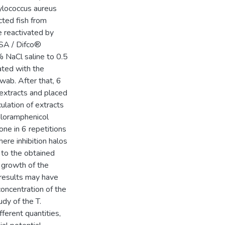
ylococcus aureus
cted fish from
e reactivated by
TSA / Difco®
 NaCl saline to 0.5
ated with the
wab. After that, 6
extracts and placed
ulation of extracts
hloramphenicol
one in 6 repetitions
ere inhibition halos
 to the obtained
e growth of the
 results may have
oncentration of the
udy of the T.
ferent quantities,