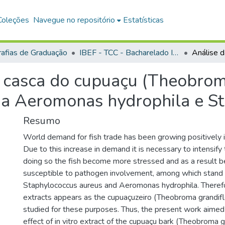
Coleções
Navegue no repositório
Estatísticas
afias de Graduação
IBEF - TCC - Bacharelado Interdisciplinar em Ciências Agrárias
da casca do cupuaçu (Theobro
da Aeromonas hydrophila e S
Resumo
World demand for fish trade has been growing positively 
Due to this increase in demand it is necessary to intensify
doing so the fish become more stressed and as a result
susceptible to pathogen involvement, among which stand 
Staphylococcus aureus and Aeromonas hydrophila. Therefor
extracts appears as the cupuaçuzeiro (Theobroma grandif
studied for these purposes. Thus, the present work aimed
effect of in vitro extract of the cupuaçu bark (Theobroma 