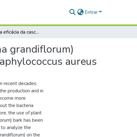
Entrar
Análise da eficácia da casca do cupuaçu (Theobroma grandiflorum) sobre o crescimento da Aeromonas hydrophila e Staphylococcus aureus
ma grandiflorum)
taphylococcus aureus
in recent decades.
 the production and in
 become more
out the bacteria
e, the use of plant
lorum) bark has been
 to analyze the
grandiflorum) on the