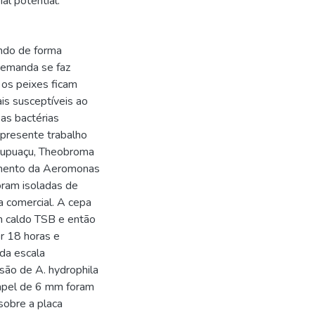
ial potential.
ndo de forma
demanda se faz
o os peixes ficam
is susceptíveis ao
as bactérias
presente trabalho
o cupuaçu, Theobroma
cimento da Aeromonas
oram isoladas de
a comercial. A cepa
em caldo TSB e então
or 18 horas e
da escala
são de A. hydrophila
papel de 6 mm foram
sobre a placa