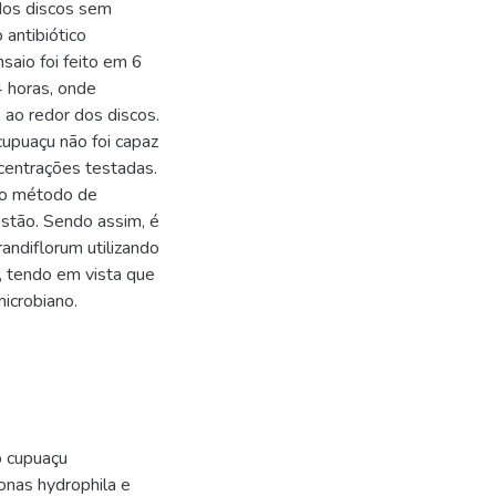
dos discos sem
 antibiótico
nsaio foi feito em 6
4 horas, onde
 ao redor dos discos.
cupuaçu não foi capaz
centrações testadas.
elo método de
stão. Sendo assim, é
andiflorum utilizando
, tendo em vista que
icrobiano.
o cupuaçu
nas hydrophila e