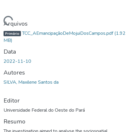
Carregando...
Arquivos
TCC_AEmancipaçãoDeMojuiDosCampos.pdf
(1.92
Primário
MB)
Data
2022-11-10
Autores
SILVA, Maxilene Santos da
Editor
Universidade Federal do Oeste do Pará
Resumo
The investigation aimed to analyse the sociospatial