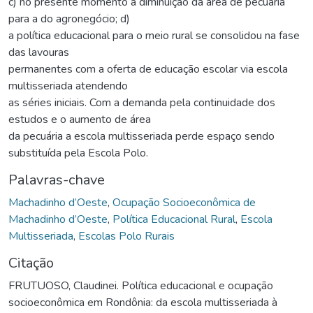
c) no presente momento a diminuição da área de pecuária
para a do agronegócio; d)
a política educacional para o meio rural se consolidou na fase
das lavouras
permanentes com a oferta de educação escolar via escola
multisseriada atendendo
as séries iniciais. Com a demanda pela continuidade dos
estudos e o aumento de área
da pecuária a escola multisseriada perde espaço sendo
substituída pela Escola Polo.
Palavras-chave
Machadinho d’Oeste
,
Ocupação Socioeconômica de
Machadinho d’Oeste
,
Política Educacional Rural
,
Escola
Multisseriada
,
Escolas Polo Rurais
Citação
FRUTUOSO, Claudinei. Política educacional e ocupação
socioeconômica em Rondônia: da escola multisseriada à