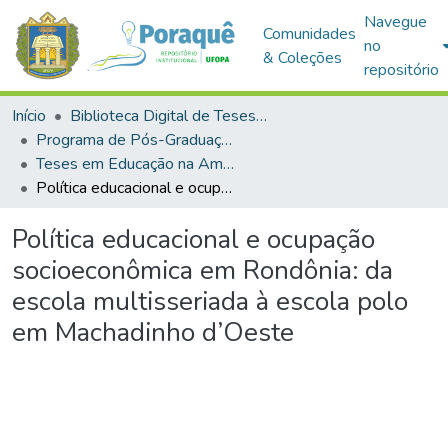
Navegue
Comunidades
no
& Coleções
repositório
Início
Biblioteca Digital de Teses e Dissertações (BDTD)
Programa de Pós-Graduação em Educação na Amazônia (PPGEDA)
Teses em Educação na Amazônia (Doutorado)
Política educacional e ocupação socioeconômica em Rondônia: da escola multisseriada à escola polo em Machadinho d’Oeste
Política educacional e ocupação
socioeconômica em Rondônia: da
escola multisseriada à escola polo
em Machadinho d’Oeste