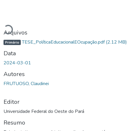
Carregando...
Arquivos
TESE_PolíticaEducacionalEOcupação.pdf
(2.12 MB)
Primário
Data
2024-03-01
Autores
FRUTUOSO, Claudinei
Editor
Universidade Federal do Oeste do Pará
Resumo