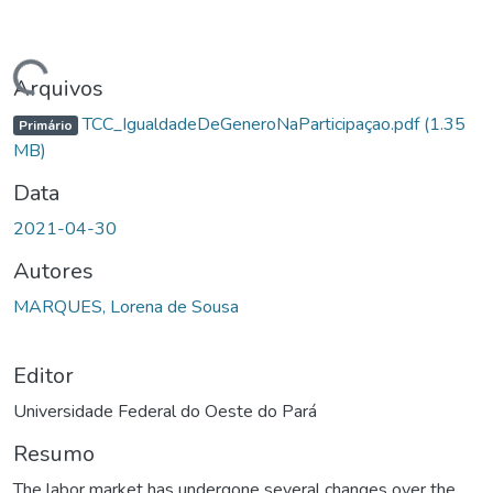
rregando...
Arquivos
TCC_IgualdadeDeGeneroNaParticipaçao.pdf
(1.35
Primário
MB)
Data
2021-04-30
Autores
MARQUES, Lorena de Sousa
Editor
Universidade Federal do Oeste do Pará
Resumo
The labor market has undergone several changes over the