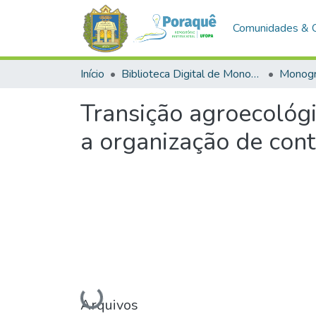
Comunidades & 
Início
Biblioteca Digital de Monografias (BDM)
Monogr
Transição agroecológ
a organização de cont
Carregando...
Arquivos