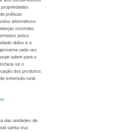
ar aos consumidores
s propriedades
de práticas
dos alternativos
udanças ocorridas
frentados pelos
idado diário e a
 aproxima cada vez
jar aderir para o
Destaca-se o
ficação dos produtos
de extensão rural.
em
ca das unidades de
ial santa cruz,