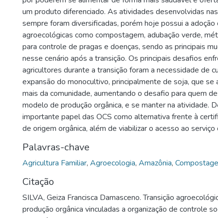
por poderem se alimentar de forma mais saudável e ofert
um produto diferenciado. As atividades desenvolvidas na
sempre foram diversificadas, porém hoje possui a adoção 
agroecológicas como compostagem, adubação verde, méto
para controle de pragas e doenças, sendo as principais m
nesse cenário após a transição. Os principais desafios en
agricultores durante a transição foram a necessidade de cu
expansão do monocultivo, principalmente de soja, que se
mais da comunidade, aumentando o desafio para quem dese
modelo de produção orgânica, e se manter na atividade. 
importante papel das OCS como alternativa frente à certi
de origem orgânica, além de viabilizar o acesso ao serviço 
Palavras-chave
Agricultura Familiar
,
Agroecologia
,
Amazônia
,
Compostag
Citação
SILVA, Geiza Francisca Damasceno. Transição agroecológi
produção orgânica vinculadas a organização de controle soc