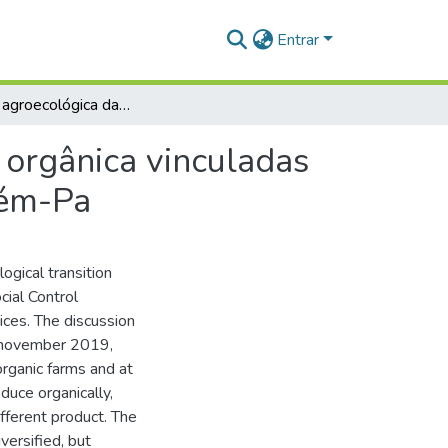
Entrar
Transição agroecológica das unidades de produção orgânica vinculadas a organização de controle social santa cruz, Santarém-Pa
 orgânica vinculadas
rém-Pa
ogical transition
cial Control
ices. The discussion
d november 2019,
rganic farms and at
duce organically,
fferent product. The
versified, but