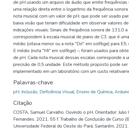
de pH usando um arquivo de áudio que emite frequências 
uma relação direta entre o logaritmo da frequência sonor
nota musical com um valor de pH, que pode ser usado para
baixa visão que teriam dificuldade em observar valores de
indicações visuais. Sinais de frequência sonora de 131,0 
correspondem à escala musical de piano de C3, que é uma
médio (oitava menor ou a nota "Dó" em solfège) para E5,
E médio (nota "Mi" em solfège) –, foram usados para obte
de pH. Cada nota musical dessas escalas corresponde a 
precisão de 0,5 unidade. Este método proposto pode ser 
implementado em um laboratório com um custo relativame
Palavras-chave
pH
,
Inclusão
,
Deficiência Visual
,
Ensino de Química
,
Arduin
Citação
COSTA, Samuel Carvalho. Ouvindo o pH. Orientador: Julio
Fernandes. 2021. 55 f. Trabalho de Conclusão de Curso (Bi
Universidade Federal do Oeste do Pará, Santarém, 2021.