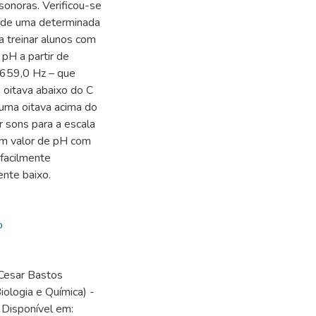
sonoras. Verificou-se
a de uma determinada
 treinar alunos com
 pH a partir de
a 659,0 Hz – que
 oitava abaixo do C
 uma oitava acima do
r sons para a escala
um valor de pH com
facilmente
nte baixo.
o
 Cesar Bastos
ologia e Química) -
 Disponível em: