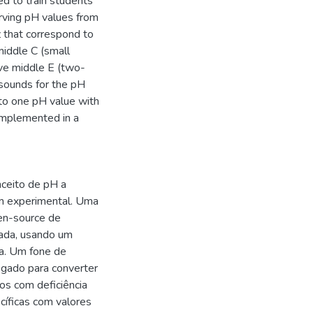
ed to train students
rving pH values from
 that correspond to
middle C (small
ove middle E (two-
 sounds for the pH
to one pH value with
 implemented in a
ceito de pH a
em experimental. Uma
pen-source de
tada, usando um
da. Um fone de
egado para converter
nos com deficiência
cíficas com valores