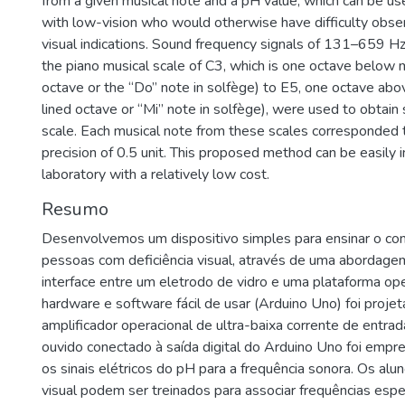
from a given musical note and a pH value, which can be us
with low-vision who would otherwise have difficulty obse
visual indications. Sound frequency signals of 131–659 Hz
the piano musical scale of C3, which is one octave below 
octave or the “Do” note in solfège) to E5, one octave ab
lined octave or “Mi” note in solfège), were used to obtain
scale. Each musical note from these scales corresponded 
precision of 0.5 unit. This proposed method can be easily
laboratory with a relatively low cost.
Resumo
Desenvolvemos um dispositivo simples para ensinar o con
pessoas com deficiência visual, através de uma abordag
interface entre um eletrodo de vidro e uma plataforma o
hardware e software fácil de usar (Arduino Uno) foi proje
amplificador operacional de ultra-baixa corrente de entra
ouvido conectado à saída digital do Arduino Uno foi empr
os sinais elétricos do pH para a frequência sonora. Os alu
visual podem ser treinados para associar frequências espe