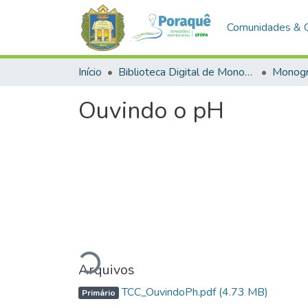
Comunidades & 
Início
Biblioteca Digital de Monografias (BDM)
Monogr
Ouvindo o pH
Carregando...
Arquivos
TCC_OuvindoPh.pdf
(4.73 MB)
Primário