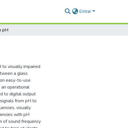
Entrar
o pH
to visually impaired
etween a glass
 on easy-to-use
 an operational
d to digital output
signals from pH to
encies, visually
uencies with pH
hm of sound frequency