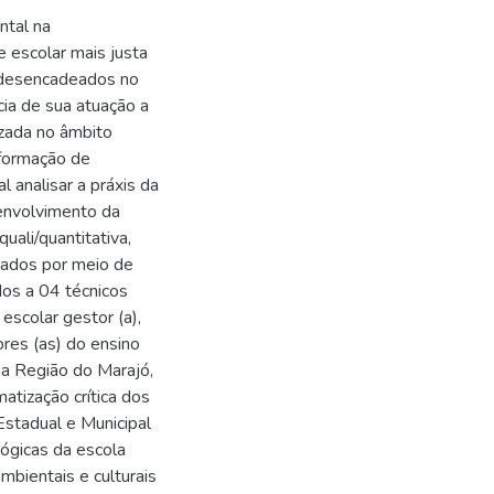
ntal na
 escolar mais justa
s desencadeados no
ia de sua atuação a
izada no âmbito
 formação de
l analisar a práxis da
envolvimento da
li/quantitativa,
tados por meio de
dos a 04 técnicos
scolar gestor (a),
ores (as) do ensino
na Região do Marajó,
atização crítica dos
 Estadual e Municipal
gógicas da escola
mbientais e culturais