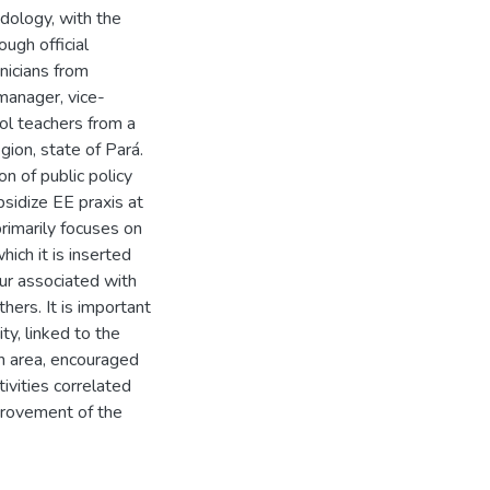
dology, with the
ugh official
nicians from
manager, vice-
ol teachers from a
gion, state of Pará.
on of public policy
bsidize EE praxis at
primarily focuses on
hich it is inserted
ccur associated with
hers. It is important
y, linked to the
an area, encouraged
ivities correlated
provement of the