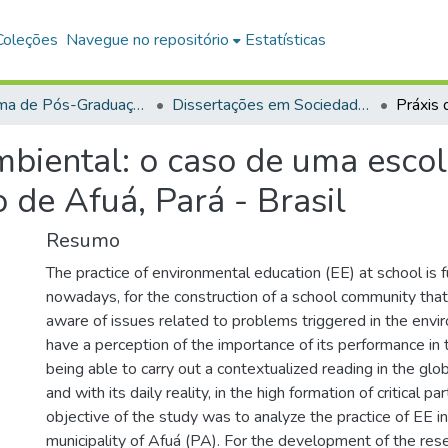
Coleções
Navegue no repositório
Estatísticas
Programa de Pós-Graduação em Sociedade, Ambiente e Qualidade de Vida (PPGSAQ)
Dissertações em Sociedade, Ambiente e Qualidade de Vida (Mestrado)
mbiental: o caso de uma esco
o de Afuá, Pará - Brasil
Resumo
The practice of environmental education (EE) at school is
nowadays, for the construction of a school community that 
aware of issues related to problems triggered in the envi
have a perception of the importance of its performance in 
being able to carry out a contextualized reading in the glo
and with its daily reality, in the high formation of critical pa
objective of the study was to analyze the practice of EE in
municipality of Afuá (PA). For the development of the rese