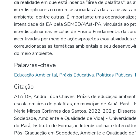
da realidade em que está inserida “área de palafitas”; as 
interdisciplinares o correm associadas às datas alusivas a
ambiente, dentre outras. É importante uma operacionaliz
intensidade da EA pela SEMED/Afuá-PA, vinculada ao pr
interdisciplinar nas escolas de Ensino Fundamental da zon
incentivadas por meio de ações/projetos e/ou atividades e
correlacionadas as temáticas ambientais e seu desenvolv
do meio ambiente.
Palavras-chave
Educação Ambiental
,
Práxis Educativa
,
Políticas Públicas
,
Citação
ATAÍDE, Andra Lúcia Chaves. Práxis de educação ambient
escola em área de palafitas, no município de Afuá, Pará - Br
Maria Mirtes Cortinhas dos Santos. 2022. 202 p. Disser
Sociedade, Ambiente e Qualidade de Vida) - Universidad
do Pará, Instituto de Formação Interdisciplinar e Intercult
Pós-Graduação em Sociedade, Ambiente e Qualidade de V