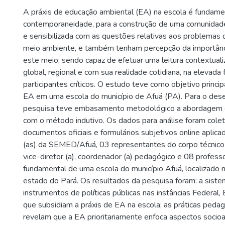
A práxis de educação ambiental (EA) na escola é fundame
contemporaneidade, para a construção de uma comunidade
e sensibilizada com as questões relativas aos problema
meio ambiente, e também tenham percepção da importânc
este meio; sendo capaz de efetuar uma leitura contextual
global, regional e com sua realidade cotidiana, na elevada
participantes críticos. O estudo teve como objetivo principa
EA em uma escola do município de Afuá (PA). Para o des
pesquisa teve embasamento metodológico a abordagem qua
com o método indutivo. Os dados para análise foram cole
documentos oficiais e formulários subjetivos online aplica
(as) da SEMED/Afuá, 03 representantes do corpo técnico e
vice-diretor (a), coordenador (a) pedagógico e 08 profess
fundamental de uma escola do município Afuá, localizado 
estado do Pará. Os resultados da pesquisa foram: a sistem
instrumentos de políticas públicas nas instâncias Federal,
que subsidiam a práxis de EA na escola; as práticas peda
revelam que a EA prioritariamente enfoca aspectos socioa