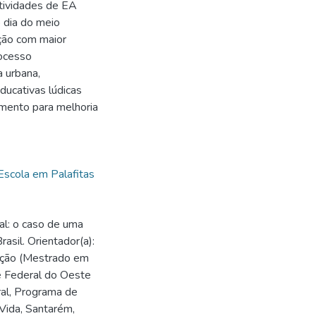
atividades de EA
o dia do meio
ação com maior
ocesso
a urbana,
ducativas lúdicas
imento para melhoria
Escola em Palafitas
al: o caso de uma
asil. Orientador(a):
tação (Mestrado em
e Federal do Oeste
ural, Programa de
ida, Santarém,