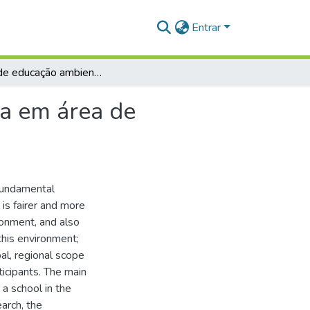
Entrar
Práxis de educação ambiental: o caso de uma escola em área de palafitas, no município de Afuá, Pará - Brasil
la em área de
 fundamental
is fairer and more
ronment, and also
this environment;
bal, regional scope
rticipants. The main
 a school in the
arch, the