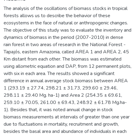
The analysis of the oscillations of biomass stocks in tropical
forests allows us to describe the behavior of these
ecosystems in the face of natural or anthropogenic changes.
The objective of this study was to evaluate the inventory and
dynamics of biomass in the period (2007-2010) in dense
rain forest in two areas of research in the National Forest -
Tapajós, eastern Amazonia, called AREA 1 and AREA 2, 45
Km distant from each other. The biomass was estimated
using allometric equation and DAP, from 12 permanent plots,
with six in each area. The results showed a significant
difference in annual average stock biomass between AREA
1 (293.19 ± 27.74, 298.21 ± 31.73, 299.60 ± 29.46,
298.11 ± 29.40 Mg. ha-1) and Area 2 (254.35 ± 69.61,
259.10 ± 70.05, 261.00 ± 69.43, 248.92 ± 61.78 Mg.ha-
1). Besides that, it was noted annual change in stock
biomass measurements at intervals of greater than one year
due to fluctuations in mortality, recruitment and growth,
besides the basal area and abundance of individuals in each