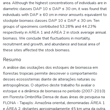
area. Although the highest concentrations of individuals are in
diametric classes DAP 10 ≤ DAP ≤ 30 cm, it was found that
individuals with DAP ≥ 60 cm in minor amounts equivalent to
stockpile biomass classes DAP 10 ≤ DAP ≤ 30 cm. Ten
groups of specimens contributed 53.28% and 44.23%
respectively in AREA 1 and AREA 2 in stock average annual
biomass. We conclude that fluctuations in mortality,
recruitment and growth, and abundance and basal area of
these sites affected the stock biomass.
Resumo
A análise das oscilações dos estoques de biomassa em
florestas tropicais permite descrever o comportamento
desses ecossistemas diante de alterações naturais ou
antropogênicas. O objetivo deste trabalho foi avaliar o
estoque e a dinâmica de biomassa no período (2007-2010)
em Floresta Ombrófila Densa de duas áreas de pesquisa na
FLONA - Tapajós: Amazônia oriental, denominadas ÁREA 1
e ÁREA 2, distantes aproximadamente 45 km uma da outra.