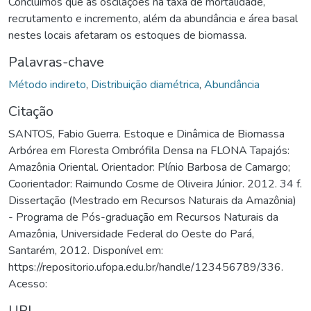
Concluímos que as oscilações na taxa de mortalidade,
recrutamento e incremento, além da abundância e área basal
nestes locais afetaram os estoques de biomassa.
Palavras-chave
Método indireto
,
Distribuição diamétrica
,
Abundância
Citação
SANTOS, Fabio Guerra. Estoque e Dinâmica de Biomassa
Arbórea em Floresta Ombrófila Densa na FLONA Tapajós:
Amazônia Oriental. Orientador: Plínio Barbosa de Camargo;
Coorientador: Raimundo Cosme de Oliveira Júnior. 2012. 34 f.
Dissertação (Mestrado em Recursos Naturais da Amazônia)
- Programa de Pós-graduação em Recursos Naturais da
Amazônia, Universidade Federal do Oeste do Pará,
Santarém, 2012. Disponível em:
https://repositorio.ufopa.edu.br/handle/123456789/336.
Acesso:
URI