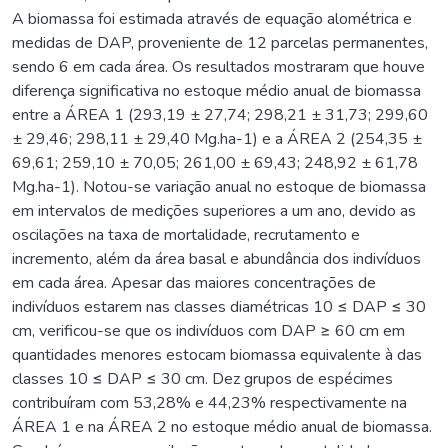
A biomassa foi estimada através de equação alométrica e
medidas de DAP, proveniente de 12 parcelas permanentes,
sendo 6 em cada área. Os resultados mostraram que houve
diferença significativa no estoque médio anual de biomassa
entre a ÁREA 1 (293,19 ± 27,74; 298,21 ± 31,73; 299,60
± 29,46; 298,11 ± 29,40 Mg.ha-1) e a ÁREA 2 (254,35 ±
69,61; 259,10 ± 70,05; 261,00 ± 69,43; 248,92 ± 61,78
Mg.ha-1). Notou-se variação anual no estoque de biomassa
em intervalos de medições superiores a um ano, devido as
oscilações na taxa de mortalidade, recrutamento e
incremento, além da área basal e abundância dos indivíduos
em cada área. Apesar das maiores concentrações de
indivíduos estarem nas classes diamétricas 10 ≤ DAP ≤ 30
cm, verificou-se que os indivíduos com DAP ≥ 60 cm em
quantidades menores estocam biomassa equivalente à das
classes 10 ≤ DAP ≤ 30 cm. Dez grupos de espécimes
contribuíram com 53,28% e 44,23% respectivamente na
ÁREA 1 e na ÁREA 2 no estoque médio anual de biomassa.