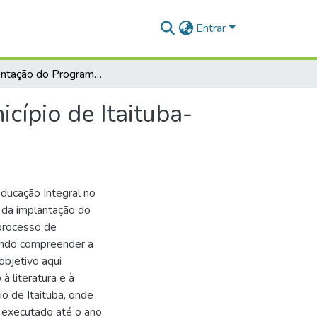
Entrar
A implantação do Programa mais Educação no Município de Itaituba-Pará
ípio de Itaituba-
Educação Integral no
r da implantação do
processo de
ando compreender a
objetivo aqui
à literatura e à
o de Itaituba, onde
 executado até o ano