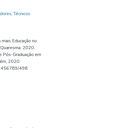
dores
,
Técnicos
a mais Educação no
na Quaresma. 2020.
de Pós-Graduação em
rém, 2020.
/123456789/498