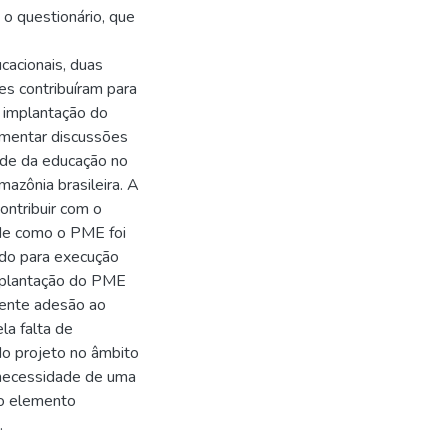
o questionário, que
cacionais, duas
s contribuíram para
a implantação do
omentar discussões
ade da educação no
mazônia brasileira. A
ontribuir com o
o de como o PME foi
do para execução
implantação do PME
iente adesão ao
la falta de
do projeto no âmbito
a necessidade de uma
mo elemento
.