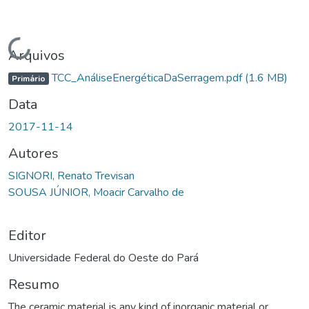
Carregando...
Arquivos
TCC_AnáliseEnergéticaDaSerragem.pdf
(1.6 MB)
Primário
Data
2017-11-14
Autores
SIGNORI, Renato Trevisan
SOUSA JÚNIOR, Moacir Carvalho de
Editor
Universidade Federal do Oeste do Pará
Resumo
The ceramic material is any kind of inorganic material or