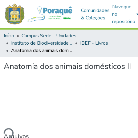
Navegue
Comunidades
no
& Coleções
repositório
Início
Campus Sede - Unidades Acadêmicas
Instituto de Biodiversidade e Florestas
IBEF - Livros
Anatomia dos animais domésticos II
Anatomia dos animais domésticos II
ndo...
Arquivos