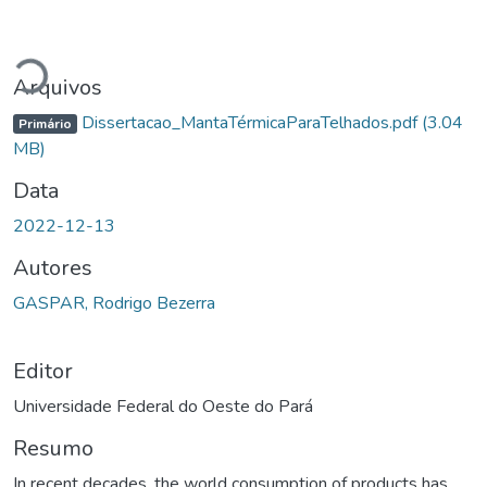
Carregando...
Arquivos
Dissertacao_MantaTérmicaParaTelhados.pdf
(3.04
Primário
MB)
Data
2022-12-13
Autores
GASPAR, Rodrigo Bezerra
Editor
Universidade Federal do Oeste do Pará
Resumo
In recent decades, the world consumption of products has